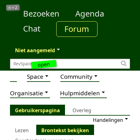
2
n =
Bezoeken
Agenda
Chat
Forum
Niet aangemeld
open
Space
Community
Organisatie
Hulpmiddelen
Gebruikerspagina
Overleg
Handelingen
Lezen
Brontekst bekijken