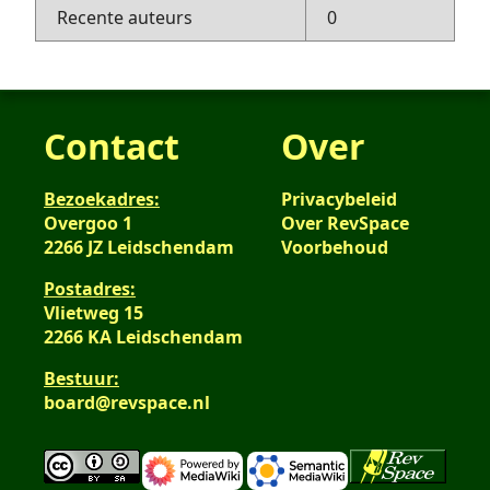
Recente auteurs
0
Contact
Over
Bezoekadres:
Privacybeleid
Overgoo 1
Over RevSpace
2266 JZ Leidschendam
Voorbehoud
Postadres:
Vlietweg 15
2266 KA Leidschendam
Bestuur:
board@revspace.nl