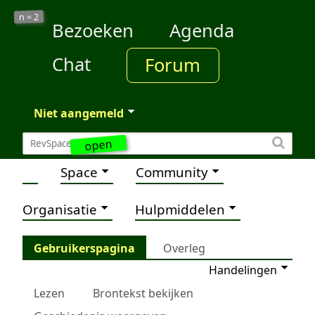
2
n =
Bezoeken
Agenda
Chat
Forum
Niet aangemeld
open
Space
Community
Organisatie
Hulpmiddelen
Gebruikerspagina
Overleg
Handelingen
Lezen
Brontekst bekijken