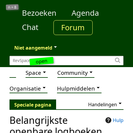
8
n =
Bezoeken
Agenda
Chat
Forum
Niet aangemeld
open
Space
Community
Organisatie
Hulpmiddelen
Handelingen
Speciale pagina
Belangrijkste
Hulp
openbare logboeken