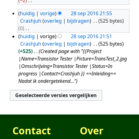
−2
2024
G
huidig
vorige
28 sep 2016 21:55
e
28
Crashjuh
overleg
bijdragen
525 bytes
e
sep
0
n
2016
G
huidig
vorige
28 sep 2016 21:51
b
e
Crashjuh
overleg
bijdragen
525 bytes
e
e
+525
Created page with "{{Project
w
n
|Name=Transistor Tester |Picture=TransTest_2.jpg
e
b
|Omschrijving=Transistor Tester |Status=In
r
e
progress |Contact=Crashjuh }} ==Inleiding==
k
w
Nadat ik ondergetekend..."
i
e
n
r
g
k
s
i
s
n
a
g
m
Contact
Over
s
e