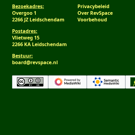
s
n
Bezoekadres:
Privacybeleid
a
v
Overgoo 1
Over RevSpace
m
a
2266 JZ Leidschendam
Voorbehoud
e
t
n
Postadres:
t
v
Vlietweg 15
i
a
2266 KA Leidschendam
n
t
g
Bestuur:
t
board@revspace.nl
i
n
g