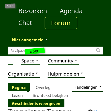
1
n =
Bezoeken
Agenda
Chat
Forum
Niet aangemeld
open
Space
Community
Organisatie
Hulpmiddelen
Handelingen
Pagina
Overleg
Lezen
Brontekst bekijken
Geschiedenis weergeven