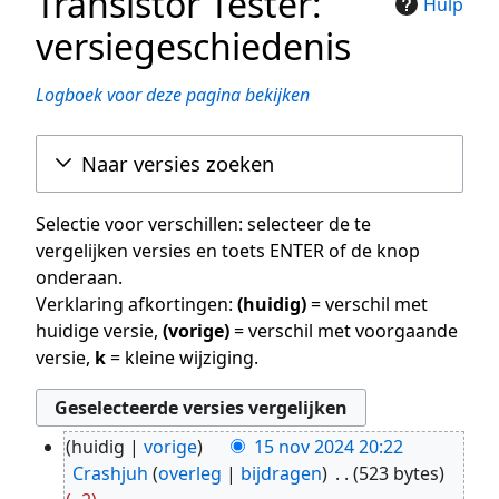
Transistor Tester:
Hulp
versiegeschiedenis
Logboek voor deze pagina bekijken
Naar versies zoeken
Selectie voor verschillen: selecteer de te
vergelijken versies en toets ENTER of de knop
onderaan.
Verklaring afkortingen:
(huidig)
= verschil met
huidige versie,
(vorige)
= verschil met voorgaande
versie,
k
= kleine wijziging.
huidig
vorige
15 nov 2024 20:22
15
Crashjuh
overleg
bijdragen
523 bytes
nov