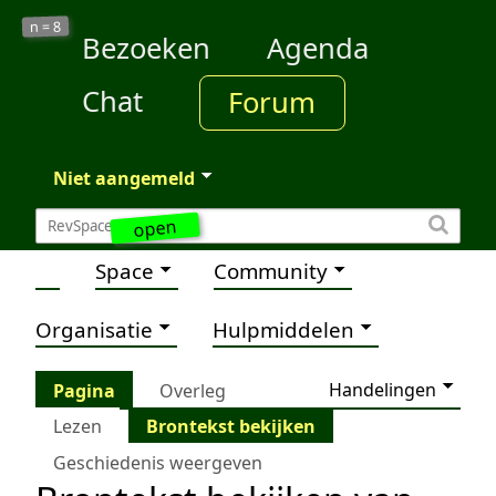
8
n =
Bezoeken
Agenda
Chat
Forum
Niet aangemeld
open
Space
Community
Organisatie
Hulpmiddelen
Handelingen
Pagina
Overleg
Lezen
Brontekst bekijken
Geschiedenis weergeven