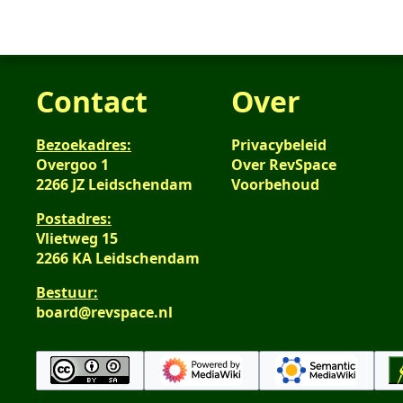
Contact
Over
Bezoekadres:
Privacybeleid
Overgoo 1
Over RevSpace
2266 JZ Leidschendam
Voorbehoud
Postadres:
Vlietweg 15
2266 KA Leidschendam
Bestuur:
board@revspace.nl