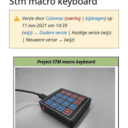
Stm macro keyboard
Versie door
Colomax
(
overleg
|
bijdragen
)
op
11 nov 2021 om 14:39
(
wijz
)
← Oudere versie
| Huidige versie (wijz)
| Nieuwere versie → (wijz)
Project STM macro keyboard