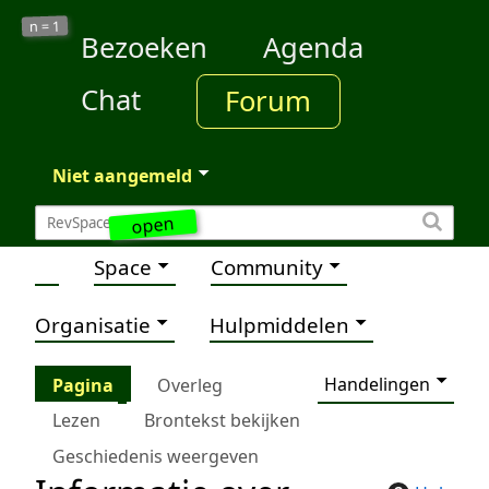
1
n =
Bezoeken
Agenda
Chat
Forum
Niet aangemeld
open
Space
Community
Organisatie
Hulpmiddelen
Handelingen
Pagina
Overleg
Lezen
Brontekst bekijken
Geschiedenis weergeven