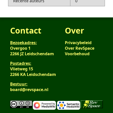
Recente auteurs
0
Contact
Over
Bezoekadres:
Privacybeleid
Overgoo 1
Over RevSpace
2266 JZ Leidschendam
Voorbehoud
Postadres:
Vlietweg 15
2266 KA Leidschendam
Bestuur:
board@revspace.nl