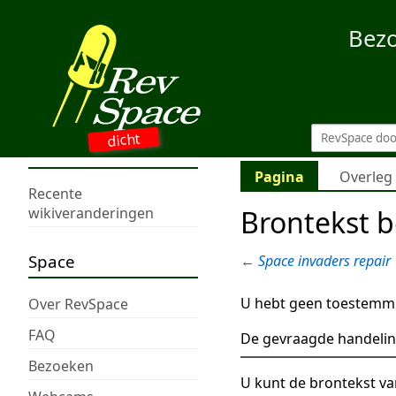
Bez
dicht
Pagina
Overleg
Recente
Brontekst b
wikiveranderingen
Space
←
Space invaders repair
U hebt geen toestemmi
Over RevSpace
FAQ
De gevraagde handelin
Bezoeken
U kunt de brontekst va