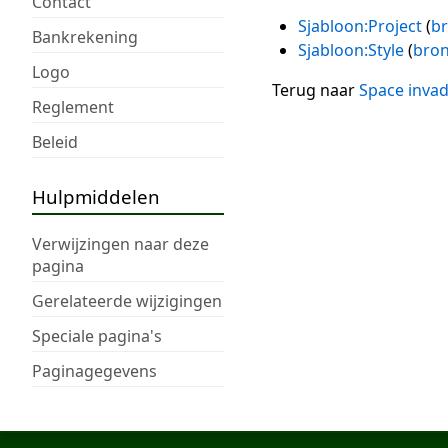
Contact
Sjabloon:Project
(
br
Bankrekening
Sjabloon:Style
(
bron
Logo
Terug naar
Space invad
Reglement
Beleid
Hulpmiddelen
Verwijzingen naar deze
pagina
Gerelateerde wijzigingen
Speciale pagina's
Paginagegevens