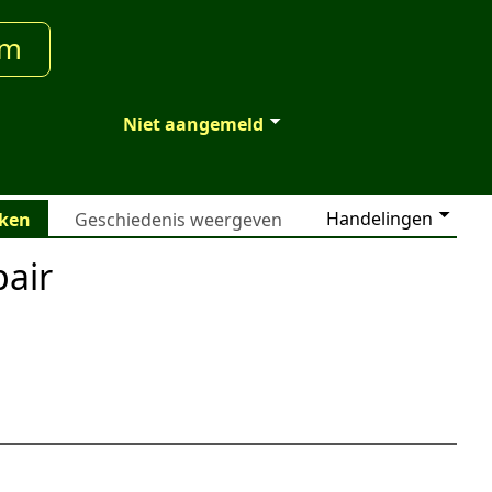
um
Niet aangemeld
Handelingen
jken
Geschiedenis weergeven
pair