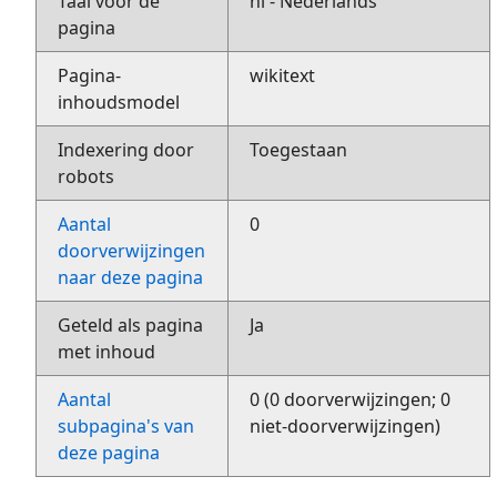
Taal voor de
nl - Nederlands
pagina
Pagina-
wikitext
inhoudsmodel
Indexering door
Toegestaan
robots
Aantal
0
doorverwijzingen
naar deze pagina
Geteld als pagina
Ja
met inhoud
Aantal
0 (0 doorverwijzingen; 0
subpagina's van
niet-doorverwijzingen)
deze pagina