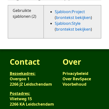
Gebruikte
Sjabloon:Project
sjablonen (2)
(
brontekst bekijken
)
Sjabloon:Style
(
brontekst bekijken
)
Contact
Over
Bezoekadres:
Privacybeleid
Overgoo 1
Over RevSpace
2266 JZ Leidschendam
Voorbehoud
Postadres:
Vlietweg 15
2266 KA Leidschendam