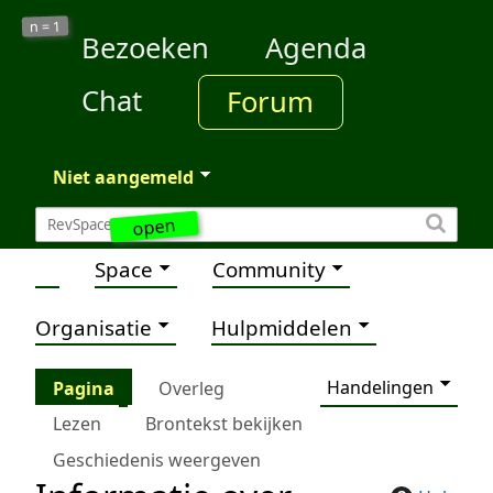
1
n =
Bezoeken
Agenda
Chat
Forum
Niet aangemeld
open
Space
Community
Organisatie
Hulpmiddelen
Handelingen
Pagina
Overleg
Lezen
Brontekst bekijken
Geschiedenis weergeven