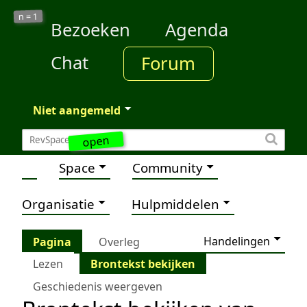
1
n =
Bezoeken
Agenda
Chat
Forum
Niet aangemeld
open
Space
Community
Organisatie
Hulpmiddelen
Handelingen
Pagina
Overleg
Lezen
Brontekst bekijken
Geschiedenis weergeven