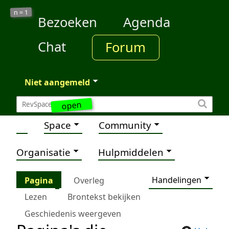
1
n =
Bezoeken
Agenda
Chat
Forum
Niet aangemeld
open
Space
Community
Organisatie
Hulpmiddelen
Handelingen
Pagina
Overleg
Lezen
Brontekst bekijken
Geschiedenis weergeven