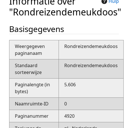
Informatie over
Hulp
"Rondreizendemeukdoos"
Basisgegevens
Weergegeven
Rondreizendemeukdoos
paginanaam
Standaard
Rondreizendemeukdoos
sorteerwijze
Paginalengte (in
5.606
bytes)
Naamruimte-ID
0
Paginanummer
4920