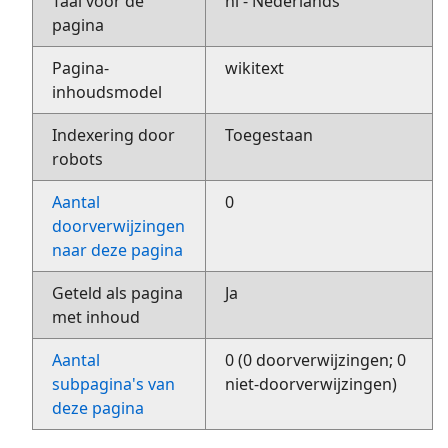
Taal voor de
nl - Nederlands
pagina
Pagina-
wikitext
inhoudsmodel
Indexering door
Toegestaan
robots
Aantal
0
doorverwijzingen
naar deze pagina
Geteld als pagina
Ja
met inhoud
Aantal
0 (0 doorverwijzingen; 0
subpagina's van
niet-doorverwijzingen)
deze pagina