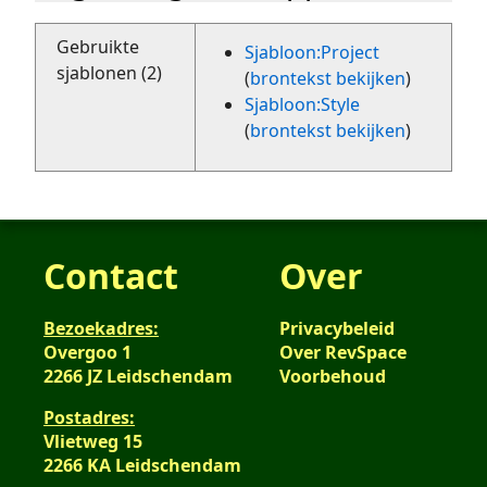
Gebruikte
Sjabloon:Project
sjablonen (2)
(
brontekst bekijken
)
Sjabloon:Style
(
brontekst bekijken
)
Contact
Over
Bezoekadres:
Privacybeleid
Overgoo 1
Over RevSpace
2266 JZ Leidschendam
Voorbehoud
Postadres:
Vlietweg 15
2266 KA Leidschendam