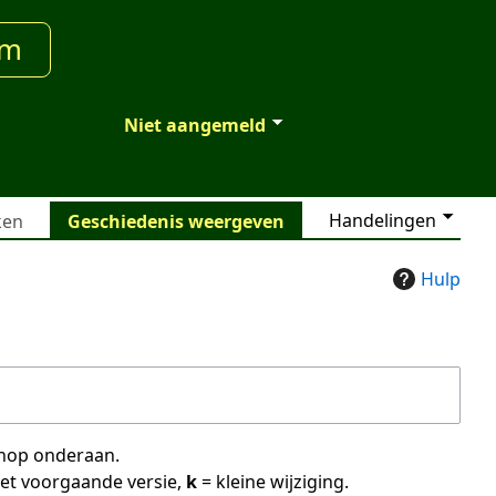
um
Niet aangemeld
Handelingen
ken
Geschiedenis weergeven
Hulp
 knop onderaan.
met voorgaande versie,
k
= kleine wijziging.