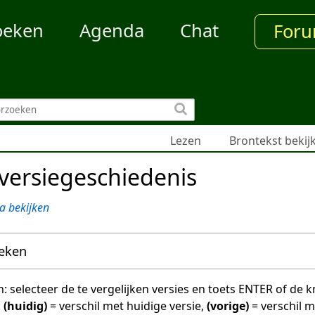
oeken
Agenda
Chat
For
Lezen
Brontekst bekij
versiegeschiedenis
a bekijken
oeken
en: selecteer de te vergelijken versies en toets ENTER of de
:
(huidig)
= verschil met huidige versie,
(vorige)
= verschil 