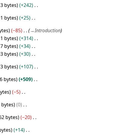
33 bytes
+242
91 bytes
+25
ytes
−85
→
Introduction
51 bytes
+314
37 bytes
+34
03 bytes
+30
73 bytes
+107
6 bytes
+509
ytes
−5
 bytes
0
62 bytes
−20
bytes
+14