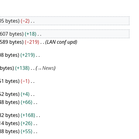
05 bytes
−2
.607 bytes
+18
.589 bytes
−219
LAN conf upd
08 bytes
+219
 bytes
+138
→
News
51 bytes
−1
52 bytes
+4
48 bytes
+66
82 bytes
+168
14 bytes
+26
88 bytes
+55