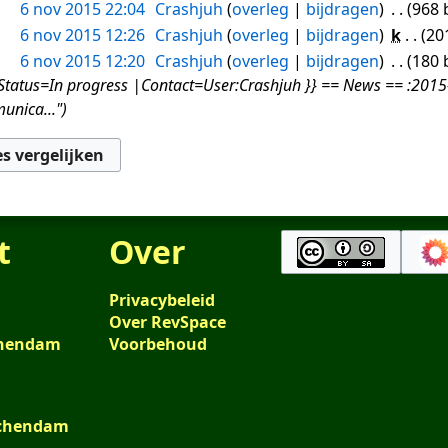
6 nov 2015 22:04
Crashjuh
overleg
bijdragen
968 
6 nov 2015 12:26
Crashjuh
overleg
bijdragen
k
20
6 nov 2015 12:20
Crashjuh
overleg
bijdragen
180 
tus=In progress |Contact=User:Crashjuh }} == News == :2015-11
unica..."
t
Over
Privacybeleid
Over RevSpace
schendam
Voorbehoud
schendam