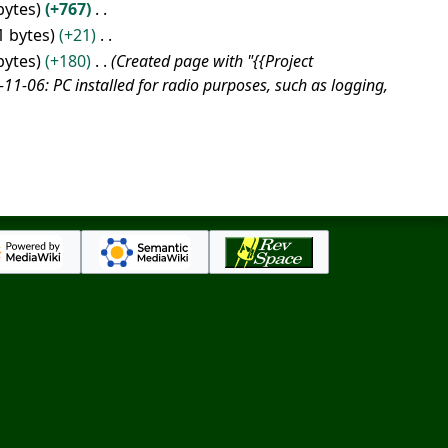
bytes
+767
1 bytes
+21
bytes
+180
Created page with "{{Project
-06: PC installed for radio purposes, such as logging,