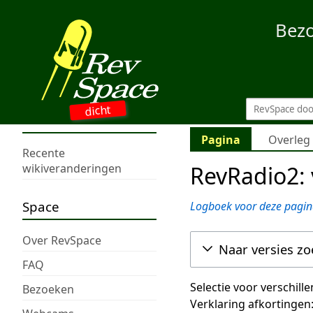
Bez
dicht
Pagina
Overleg
Recente
RevRadio2: 
wikiveranderingen
Space
Logboek voor deze pagin
Over RevSpace
Naar versies z
FAQ
Selectie voor verschill
Bezoeken
Verklaring afkortingen