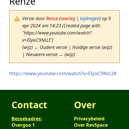
Renze
Versie door
Renze
(
overleg
|
bijdragen
)
op 9
apr 2024 om 14:23
(Created page with
"https://www.youtube.com/watch?
v=EIyixC9NsLI")
(wijz) ← Oudere versie | Huidige versie (wijz)
| Nieuwere versie → (wijz)
https://www.youtube.com/watch?v=EIyixC9NsLI
Contact
Over
Bezoekadres:
Privacybeleid
Overgoo 1
Over RevSpace