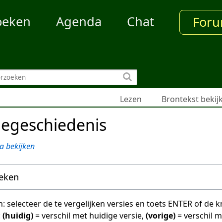
oeken
Agenda
Chat
For
Lezen
Brontekst bekij
iegeschiedenis
a bekijken
oeken
en: selecteer de te vergelijken versies en toets ENTER of de
:
(huidig)
= verschil met huidige versie,
(vorige)
= verschil 