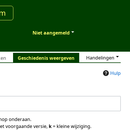
um
Niet aangemeld
Handelingen
ken
Geschiedenis weergeven
Hulp
 knop onderaan.
met voorgaande versie,
k
= kleine wijziging.