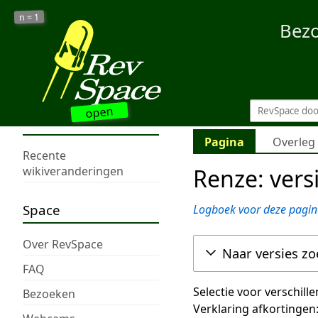
1
n =
Bez
open
Pagina
Overleg
Recente
Renze: vers
wikiveranderingen
Space
Logboek voor deze pagin
Over RevSpace
Naar versies z
FAQ
Selectie voor verschill
Bezoeken
Verklaring afkortingen