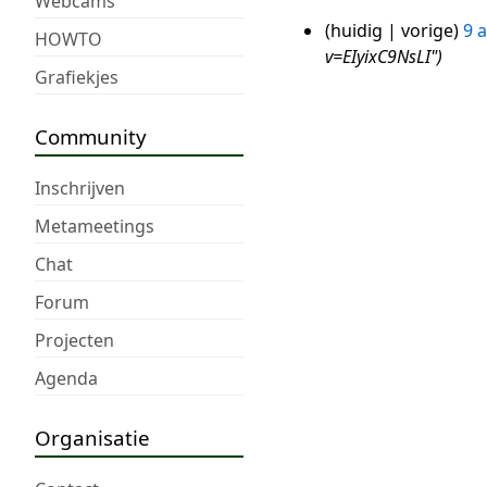
Webcams
huidig
vorige
9 
9
HOWTO
v=EIyixC9NsLI"
apr
Grafiekjes
2024
Community
Inschrijven
Metameetings
Chat
Forum
Projecten
Agenda
Organisatie