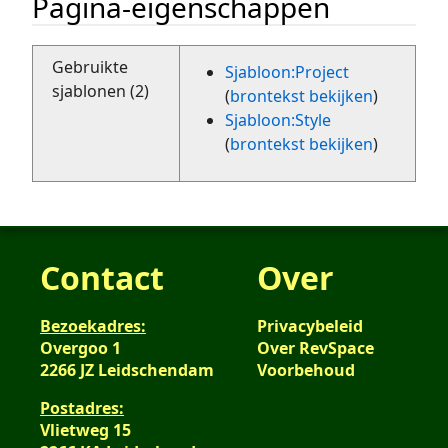
Pagina-eigenschappen
Gebruikte
Sjabloon:Project
sjablonen (2)
(
brontekst bekijken
)
Sjabloon:Style
(
brontekst bekijken
)
Contact
Over
Bezoekadres:
Privacybeleid
Overgoo 1
Over RevSpace
2266 JZ Leidschendam
Voorbehoud
Postadres:
Vlietweg 15