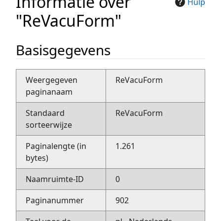
Informatie over
Hulp
"ReVacuForm"
Basisgegevens
Weergegeven
ReVacuForm
paginanaam
Standaard
ReVacuForm
sorteerwijze
Paginalengte (in
1.261
bytes)
Naamruimte-ID
0
Paginanummer
902