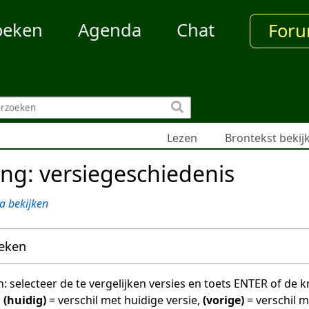
oeken
Agenda
Chat
For
Lezen
Brontekst bekij
ng: versiegeschiedenis
a bekijken
oeken
en: selecteer de te vergelijken versies en toets ENTER of de
:
(huidig)
= verschil met huidige versie,
(vorige)
= verschil 