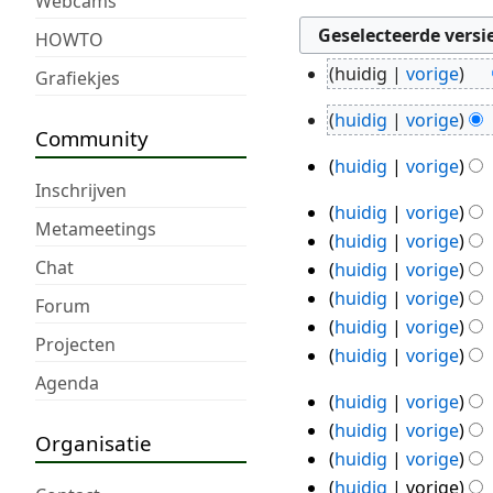
Webcams
HOWTO
huidig
vorige
Grafiekjes
11
G
mei
huidig
vorige
e
9
Community
2020
G
e
sep
huidig
vorige
e
13
n
2018
Inschrijven
e
aug
b
huidig
vorige
12
n
Metameetings
2015
e
huidig
vorige
aug
b
w
Chat
huidig
vorige
2015
e
e
G
huidig
vorige
w
Forum
r
e
huidig
vorige
e
k
Projecten
e
G
huidig
vorige
r
i
n
e
Agenda
k
n
b
huidig
vorige
e
11
i
g
e
G
huidig
vorige
n
n
aug
Organisatie
s
w
e
G
b
huidig
vorige
g
2015
s
e
e
e
e
huidig
vorige
s