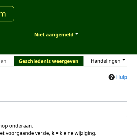
um
Niet aangemeld
Handelingen
ken
Geschiedenis weergeven
Hulp
 knop onderaan.
met voorgaande versie,
k
= kleine wijziging.