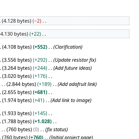
4.128 bytes
−2
4.130 bytes
+22
4.108 bytes
+552
Clarification
3.556 bytes
+292
Update resistor fix
3.264 bytes
+244
Add future ideas
3.020 bytes
+176
k
2.844 bytes
+189
Add adafruit link
2.655 bytes
+681
1.974 bytes
+41
Add link to image
1.933 bytes
+145
1.788 bytes
+1.028
k
760 bytes
0
fix status
760 bytes
+760
Initial project page