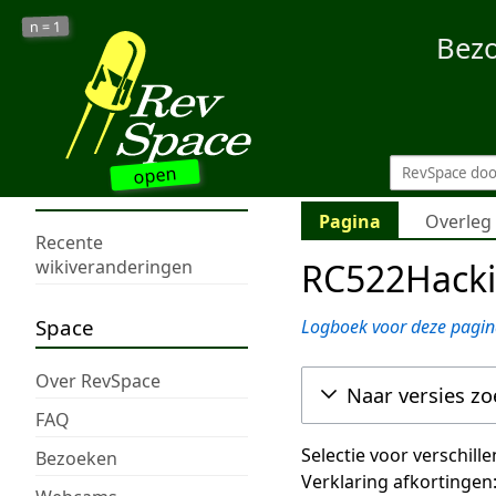
1
n =
Bez
open
Pagina
Overleg
Recente
RC522Hacki
wikiveranderingen
Space
Logboek voor deze pagin
Over RevSpace
Naar versies z
FAQ
Selectie voor verschill
Bezoeken
Verklaring afkortingen