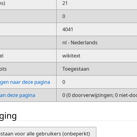
es)
21
0
4041
nl - Nederlands
el
wikitext
ots
Toegestaan
ngen naar deze pagina
0
van deze pagina
0 (0 doorverwijzingen; 0 niet-do
iging
staan voor alle gebruikers (onbeperkt)