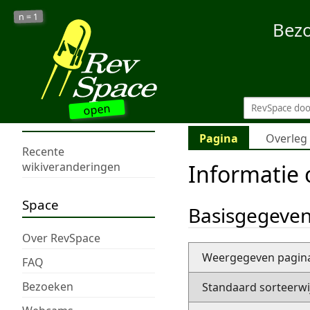
1
n =
Bez
open
Pagina
Overleg
Recente
Informatie 
wikiveranderingen
Space
Basisgegeve
Over RevSpace
Weergegeven pagi
FAQ
Bezoeken
Standaard sorteerwi