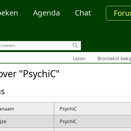
oeken
Agenda
Chat
For
Lezen
Brontekst beki
over "PsychiC"
ns
nanaam
PsychiC
jze
PsychiC