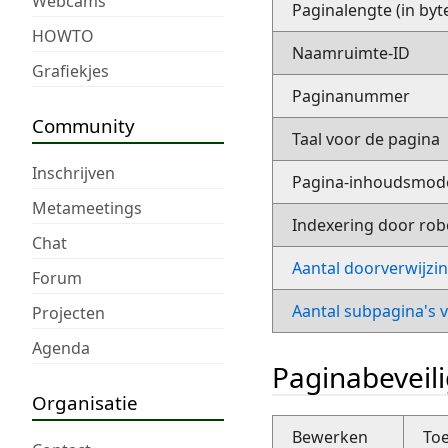
Webcams
Paginalengte (in byt
HOWTO
Naamruimte-ID
Grafiekjes
Paginanummer
Community
Taal voor de pagina
Inschrijven
Pagina-inhoudsmod
Metameetings
Indexering door rob
Chat
Aantal doorverwijzi
Forum
Aantal subpagina's 
Projecten
Agenda
Paginabeveil
Organisatie
Bewerken
Toe