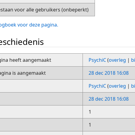
staan voor alle gebruikers (onbeperkt)
slogboek voor deze pagina.
schiedenis
gina heeft aangemaakt
PsychiC
(
overleg
|
b
gina is aangemaakt
28 dec 2018 16:08
PsychiC
(
overleg
|
b
28 dec 2018 16:08
1
1