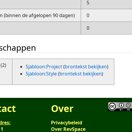
5
 (binnen de afgelopen 90 dagen)
0
0
nschappen
(2)
Sjabloon:Project
(
brontekst bekijken
)
Sjabloon:Style
(
brontekst bekijken
)
tact
Over
dres:
Privacybeleid
 1
Over RevSpace