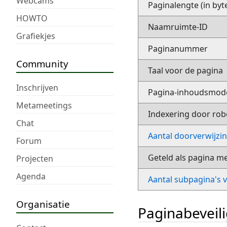
Webcams
Paginalengte (in byt
HOWTO
Naamruimte-ID
Grafiekjes
Paginanummer
Community
Taal voor de pagina
Inschrijven
Pagina-inhoudsmod
Metameetings
Indexering door rob
Chat
Aantal doorverwijzi
Forum
Geteld als pagina m
Projecten
Agenda
Aantal subpagina's 
Organisatie
Paginabeveil