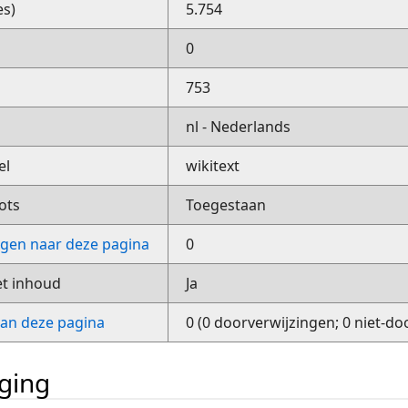
es)
5.754
0
753
nl - Nederlands
el
wikitext
ots
Toegestaan
ngen naar deze pagina
0
et inhoud
Ja
van deze pagina
0 (0 doorverwijzingen; 0 niet-do
iging