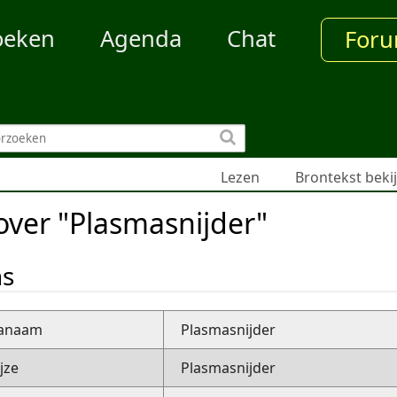
oeken
Agenda
Chat
For
Lezen
Brontekst beki
over "Plasmasnijder"
ns
nanaam
Plasmasnijder
jze
Plasmasnijder