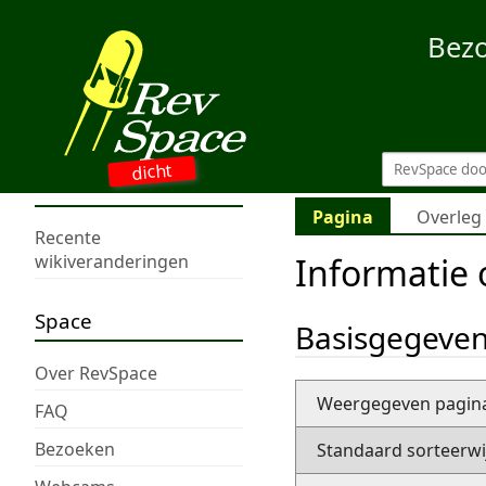
Bez
dicht
Pagina
Overleg
Recente
Informatie 
wikiveranderingen
Space
Basisgegeve
Over RevSpace
Weergegeven pagi
FAQ
Bezoeken
Standaard sorteerwi