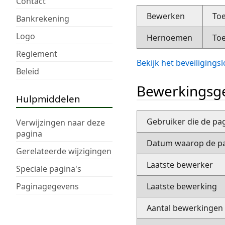
Contact
Bewerken
Toe
Bankrekening
Logo
Hernoemen
Toe
Reglement
Bekijk het beveiliging
Beleid
Bewerkingsge
Hulpmiddelen
Gebruiker die de pa
Verwijzingen naar deze
pagina
Datum waarop de pa
Gerelateerde wijzigingen
Laatste bewerker
Speciale pagina's
Paginagegevens
Laatste bewerking
Aantal bewerkingen