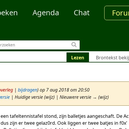
oeken
Agenda
Chat
For
Lezen
Brontekst beki
overleg
|
bijdragen
)
op 7 aug 2018 om 20:50
ersie
| Huidige versie (wijz) | Nieuwere versie → (wijz)
en tafeltennistafel stond, zijn balletjes aangeschaft. De Ac
 dus zijn er twee gelaz0rd. Ook liggen er twee batjes in f0x'