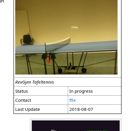
in
RevGym Tafeltennis
Status
In progress
Contact
f0x
Last Update
2018-08-07