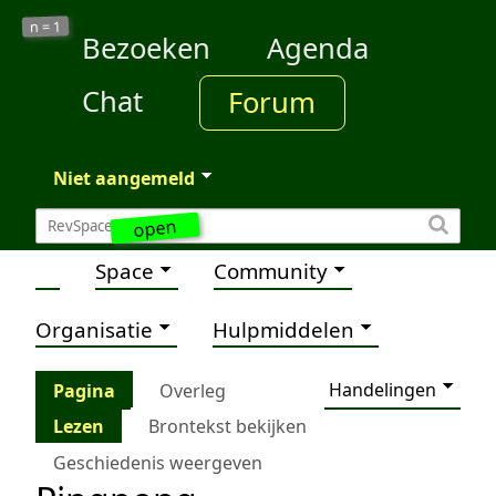
1
n =
Bezoeken
Agenda
Chat
Forum
Niet aangemeld
open
Space
Community
Organisatie
Hulpmiddelen
Handelingen
Pagina
Overleg
Lezen
Brontekst bekijken
Geschiedenis weergeven