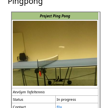
Pingpong
Project Ping Pong
RevGym Tafeltennis
Status
In progress
Contact
f0x