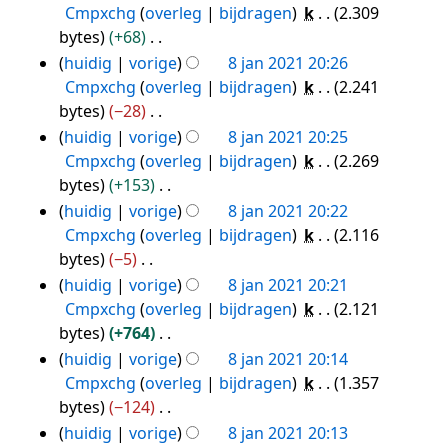
m
s
i
e
b
e
Cmpxchg
overleg
bijdragen
k
2.309
i
a
e
s
n
r
e
e
bytes
+68
n
t
n
a
g
k
w
n
G
huidig
vorige
8 jan 2021 20:26
g
t
v
m
s
i
e
b
e
Cmpxchg
overleg
bijdragen
k
2.241
i
a
e
s
n
r
e
e
bytes
−28
n
t
n
a
g
k
w
n
G
huidig
vorige
8 jan 2021 20:25
g
t
v
m
s
i
e
b
e
Cmpxchg
overleg
bijdragen
k
2.269
i
a
e
s
n
r
e
e
bytes
+153
n
t
n
a
g
k
w
n
G
huidig
vorige
8 jan 2021 20:22
g
t
v
m
s
i
e
b
e
Cmpxchg
overleg
bijdragen
k
2.116
i
a
e
s
n
r
e
e
bytes
−5
n
t
n
a
g
k
w
n
G
huidig
vorige
8 jan 2021 20:21
g
t
v
m
s
i
e
b
e
Cmpxchg
overleg
bijdragen
k
2.121
i
a
e
s
n
r
e
e
bytes
+764
n
t
n
a
g
k
w
n
G
huidig
vorige
8 jan 2021 20:14
g
t
v
m
s
i
e
b
e
Cmpxchg
overleg
bijdragen
k
1.357
i
a
e
s
n
r
e
e
bytes
−124
n
t
n
a
g
k
w
n
G
huidig
vorige
8 jan 2021 20:13
g
t
v
m
s