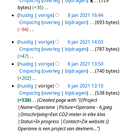
Cmpxchg
overleg
bijdragen
k
729
i
a
e
s
n
r
e
e
bytes
+36
n
t
n
a
g
k
w
n
G
huidig
vorige
8 jan 2021 16:44
g
t
v
m
s
i
e
b
e
Cmpxchg
overleg
bijdragen
693 bytes
i
a
e
s
n
r
e
e
−94
n
t
n
a
g
k
w
n
G
g
t
v
m
s
i
huidig
vorige
6 jan 2021 14:03
e
b
e
6
i
a
e
s
n
Cmpxchg
overleg
bijdragen
787 bytes
r
e
e
jan
n
t
n
a
g
+47
k
w
n
2021
g
t
v
m
s
G
i
huidig
vorige
6 jan 2021 13:50
e
b
i
a
e
s
e
n
Cmpxchg
overleg
bijdragen
740 bytes
r
e
n
t
n
a
e
g
+202
k
w
g
t
v
m
n
s
G
i
huidig
vorige
6 jan 2021 13:10
e
i
a
e
b
s
e
n
Cmpxchg
overleg
bijdragen
538 bytes
r
n
t
n
e
a
e
g
+538
Created page with "{{Project
k
g
t
v
w
m
n
s
|Name=Operame |Picture=Operame - 6.jpeg
i
i
a
e
e
b
s
|Omschrijving=Een CO2-meter in elke klas
n
n
t
r
n
e
a
|Status=In progress |Contact=Zie website }}
g
g
t
k
v
w
m
Operame is een project van deelnem..."
s