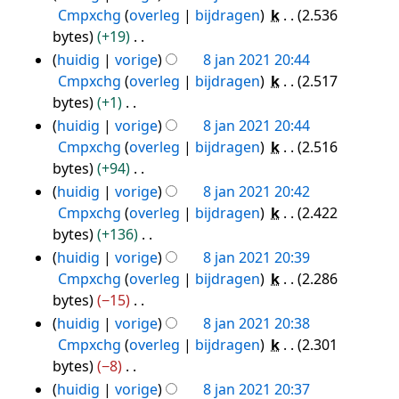
i
e
b
s
e
n
Cmpxchg
overleg
bijdragen
k
2.536
t
n
n
r
e
a
e
g
bytes
+19
t
v
g
k
w
m
n
G
i
huidig
vorige
8 jan 2021 20:44
a
s
i
e
e
b
e
n
Cmpxchg
overleg
bijdragen
k
2.517
t
s
n
r
n
e
e
g
bytes
+1
t
a
g
k
v
w
n
G
i
huidig
vorige
8 jan 2021 20:44
m
s
i
a
e
b
e
n
Cmpxchg
overleg
bijdragen
k
2.516
e
s
n
t
r
e
e
g
bytes
+94
n
a
g
t
k
w
n
G
huidig
vorige
8 jan 2021 20:42
v
m
s
i
i
e
b
e
Cmpxchg
overleg
bijdragen
k
2.422
a
e
s
n
n
r
e
e
bytes
+136
t
n
a
g
g
k
w
n
G
huidig
vorige
8 jan 2021 20:39
t
v
m
s
i
e
b
e
Cmpxchg
overleg
bijdragen
k
2.286
i
a
e
s
n
r
e
e
bytes
−15
n
t
n
a
g
k
w
n
G
huidig
vorige
8 jan 2021 20:38
g
t
v
m
s
i
e
b
e
Cmpxchg
overleg
bijdragen
k
2.301
i
a
e
s
n
r
e
e
bytes
−8
n
t
n
a
g
k
w
n
G
huidig
vorige
8 jan 2021 20:37
g
t
v