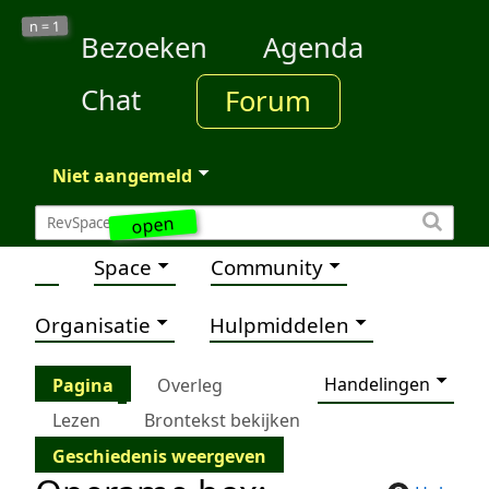
1
n =
Bezoeken
Agenda
Chat
Forum
Niet aangemeld
open
Space
Community
Organisatie
Hulpmiddelen
Handelingen
Pagina
Overleg
Lezen
Brontekst bekijken
Geschiedenis weergeven