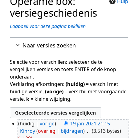
Operame box:
Hulp
versiegeschiedenis
Logboek voor deze pagina bekijken
Naar versies zoeken
Selectie voor verschillen: selecteer de te
vergelijken versies en toets ENTER of de knop
onderaan.
Verklaring afkortingen:
(huidig)
= verschil met
huidige versie,
(vorige)
= verschil met voorgaande
versie,
k
= kleine wijziging.
huidig
vorige
19 jan 2021 21:15
19
Kinroy
overleg
bijdragen
3.513 bytes
jan