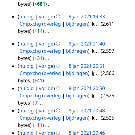
s
n
r
n
e
e
bytes
+681
a
g
k
v
w
n
G
m
s
i
huidig
vorige
9 jan 2021 19:33
a
e
b
e
9
e
s
n
Cmpxchg
overleg
bijdragen
k
2.611
t
r
e
e
jan
n
a
g
bytes
+14
t
k
w
n
2021
v
m
s
G
i
i
e
b
huidig
vorige
8 jan 2021 21:40
a
e
s
e
8
n
n
r
e
Cmpxchg
overleg
bijdragen
k
2.597
t
n
a
e
g
g
jan
k
w
bytes
+31
t
v
m
n
s
i
2021
e
G
i
huidig
vorige
8 jan 2021 20:51
a
e
b
s
n
r
e
n
Cmpxchg
overleg
bijdragen
k
2.566
t
n
e
a
g
k
e
g
bytes
+41
t
v
w
m
s
i
n
G
i
huidig
vorige
8 jan 2021 20:50
a
e
e
s
n
b
e
n
Cmpxchg
overleg
bijdragen
k
2.525
t
r
n
a
g
e
e
g
bytes
0
t
k
v
m
s
w
n
G
i
i
huidig
vorige
8 jan 2021 20:48
a
e
s
e
b
e
n
n
Cmpxchg
overleg
bijdragen
k
2.525
t
n
a
r
e
e
g
g
bytes
−11
t
v
m
k
w
n
s
G
i
huidig
vorige
8 jan 2021 20:46
a
e