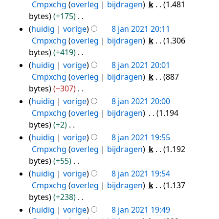
i
e
b
e
Cmpxchg
overleg
bijdragen
k
1.481
i
a
e
s
n
r
e
e
bytes
+175
n
t
n
a
g
k
w
n
G
huidig
vorige
8 jan 2021 20:11
g
t
v
m
s
i
e
b
e
Cmpxchg
overleg
bijdragen
k
1.306
i
a
e
s
n
r
e
e
bytes
+419
n
t
n
a
g
k
w
n
G
huidig
vorige
8 jan 2021 20:01
g
t
v
m
s
i
e
b
e
Cmpxchg
overleg
bijdragen
k
887
i
a
e
s
n
r
e
e
bytes
−307
n
t
n
a
g
k
w
n
G
huidig
vorige
8 jan 2021 20:00
g
t
v
m
s
i
e
b
e
Cmpxchg
overleg
bijdragen
1.194
i
a
e
s
n
r
e
e
bytes
+2
n
t
n
a
g
k
w
n
G
huidig
vorige
8 jan 2021 19:55
g
t
v
m
s
i
e
b
e
Cmpxchg
overleg
bijdragen
k
1.192
i
a
e
s
n
r
e
e
bytes
+55
n
t
n
a
g
k
w
n
G
huidig
vorige
8 jan 2021 19:54
g
t
v
m
s
i
e
b
e
Cmpxchg
overleg
bijdragen
k
1.137
i
a
e
s
n
r
e
e
bytes
+238
n
t
n
a
g
k
w
n
G
huidig
vorige
8 jan 2021 19:49
g
t
v
m
s
i
e