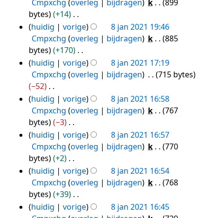
b
e
Cmpxchg
overleg
bijdragen
k
899
i
a
e
s
n
r
e
e
bytes
+14
n
t
n
a
g
k
w
n
G
huidig
vorige
8 jan 2021 19:46
g
t
v
m
s
i
e
b
e
Cmpxchg
overleg
bijdragen
k
885
i
a
e
s
n
r
e
e
bytes
+170
n
t
n
a
g
k
w
n
G
huidig
vorige
8 jan 2021 17:19
g
t
v
m
s
i
e
b
e
Cmpxchg
overleg
bijdragen
715 bytes
i
a
e
s
n
r
e
e
−52
n
t
n
a
g
k
w
n
G
huidig
vorige
8 jan 2021 16:58
g
t
v
m
s
i
e
b
e
Cmpxchg
overleg
bijdragen
k
767
i
a
e
s
n
r
e
e
bytes
−3
n
t
n
a
g
k
w
n
G
huidig
vorige
8 jan 2021 16:57
g
t
v
m
s
i
e
b
e
Cmpxchg
overleg
bijdragen
k
770
i
a
e
s
n
r
e
e
bytes
+2
n
t
n
a
g
k
w
n
G
huidig
vorige
8 jan 2021 16:54
g
t
v
m
s
i
e
b
e
Cmpxchg
overleg
bijdragen
k
768
i
a
e
s
n
r
e
e
bytes
+39
n
t
n
a
g
k
w
n
G
huidig
vorige
8 jan 2021 16:45
g
t
v
m
s
i
e
b
e