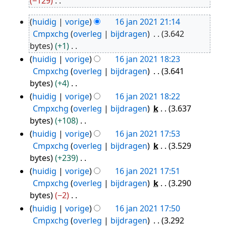
−129
2021
G
huidig
vorige
16 jan 2021 21:14
e
16
Cmpxchg
overleg
bijdragen
3.642
e
jan
bytes
+1
n
2021
G
huidig
vorige
16 jan 2021 18:23
b
e
Cmpxchg
overleg
bijdragen
3.641
e
e
bytes
+4
w
n
G
huidig
vorige
16 jan 2021 18:22
e
b
e
Cmpxchg
overleg
bijdragen
k
3.637
r
e
e
bytes
+108
k
w
n
G
i
huidig
vorige
16 jan 2021 17:53
e
b
e
n
Cmpxchg
overleg
bijdragen
k
3.529
r
e
e
g
bytes
+239
k
w
n
s
G
huidig
vorige
16 jan 2021 17:51
i
e
b
s
e
Cmpxchg
overleg
bijdragen
k
3.290
n
r
e
a
e
bytes
−2
g
k
w
m
n
G
huidig
vorige
16 jan 2021 17:50
s
i
e
e
b
e
Cmpxchg
overleg
bijdragen
3.292