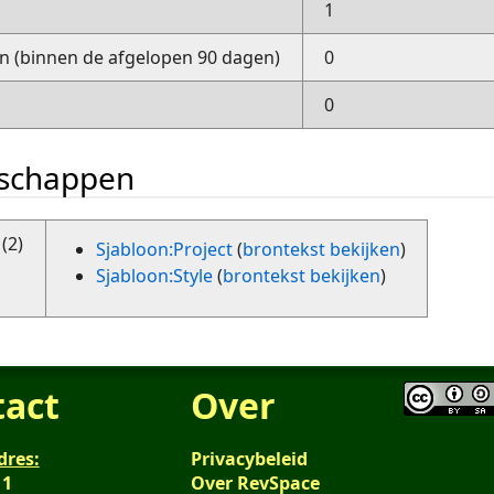
1
 (binnen de afgelopen 90 dagen)
0
0
nschappen
(2)
Sjabloon:Project
(
brontekst bekijken
)
Sjabloon:Style
(
brontekst bekijken
)
tact
Over
dres:
Privacybeleid
 1
Over RevSpace