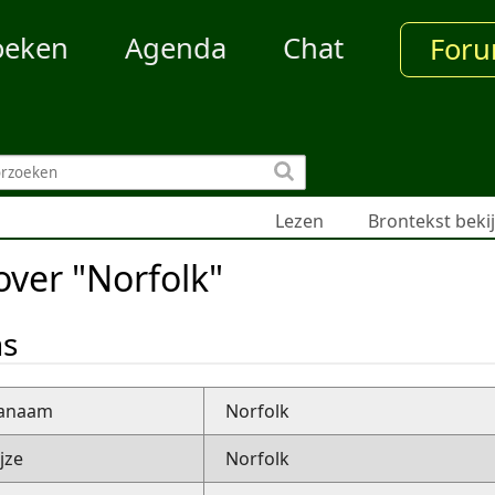
oeken
Agenda
Chat
For
Lezen
Brontekst beki
over "Norfolk"
ns
nanaam
Norfolk
jze
Norfolk