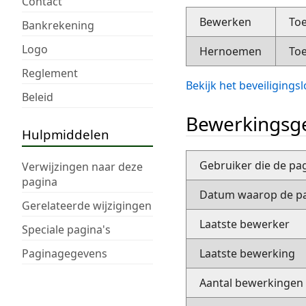
Contact
Bewerken
Toe
Bankrekening
Logo
Hernoemen
Toe
Reglement
Bekijk het beveiliging
Beleid
Bewerkingsge
Hulpmiddelen
Gebruiker die de pa
Verwijzingen naar deze
pagina
Datum waarop de pa
Gerelateerde wijzigingen
Laatste bewerker
Speciale pagina's
Paginagegevens
Laatste bewerking
Aantal bewerkingen