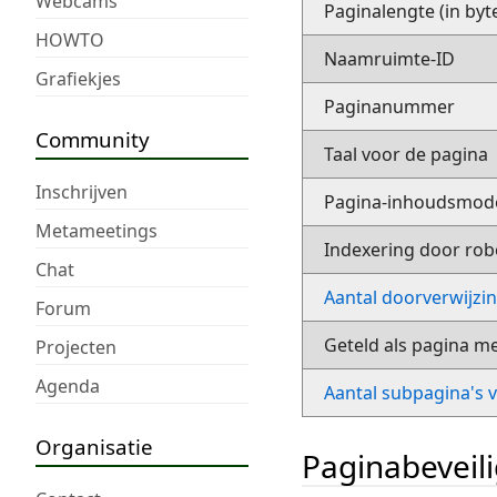
Webcams
Paginalengte (in byt
HOWTO
Naamruimte-ID
Grafiekjes
Paginanummer
Community
Taal voor de pagina
Inschrijven
Pagina-inhoudsmod
Metameetings
Indexering door rob
Chat
Aantal doorverwijzi
Forum
Geteld als pagina m
Projecten
Agenda
Aantal subpagina's 
Organisatie
Paginabeveil