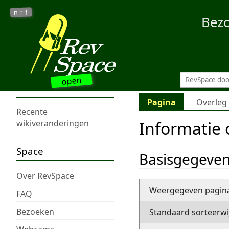
1
n =
Bez
open
Pagina
Overleg
Recente
Informatie 
wikiveranderingen
Space
Basisgegeve
Over RevSpace
Weergegeven pagi
FAQ
Bezoeken
Standaard sorteerwi