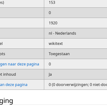
es)
153
0
1920
nl - Nederlands
el
wikitext
ots
Toegestaan
ngen naar deze pagina
0
et inhoud
Ja
van deze pagina
0 (0 doorverwijzingen; 0 niet-do
iging