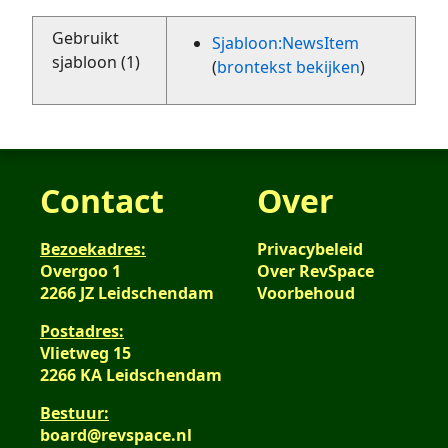
Gebruikt
Sjabloon:NewsItem
sjabloon (1)
(
brontekst bekijken
)
Contact
Over
Bezoekadres:
Privacybeleid
Overgoo 1
Over RevSpace
2266 JZ Leidschendam
Voorbehoud
Postadres:
Vlietweg 15
2266 KA Leidschendam
Bestuur:
board@revspace.nl