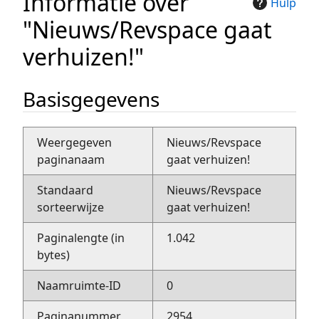
Informatie over
Hulp
"Nieuws/Revspace gaat
verhuizen!"
Basisgegevens
Weergegeven
Nieuws/Revspace
paginanaam
gaat verhuizen!
Standaard
Nieuws/Revspace
sorteerwijze
gaat verhuizen!
Paginalengte (in
1.042
bytes)
Naamruimte-ID
0
Paginanummer
2954