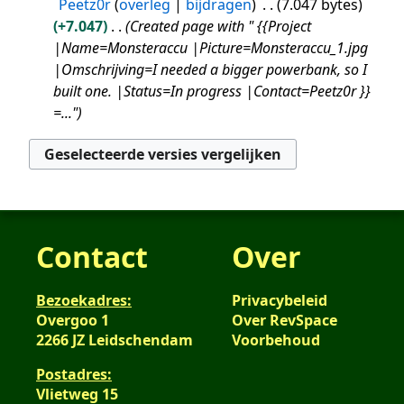
b
n
Peetz0r
overleg
bijdragen
7.047 bytes
r
a
e
g
+7.047
Created page with " {{Project
k
m
w
s
|Name=Monsteraccu |Picture=Monsteraccu_1.jpg
i
e
e
s
|Omschrijving=I needed a bigger powerbank, so I
n
n
r
a
built one. |Status=In progress |Contact=Peetz0r }}
g
v
k
m
=..."
s
a
i
e
s
t
n
n
a
t
g
v
m
i
s
a
e
n
s
t
n
g
a
t
v
Contact
Over
m
i
a
e
n
t
Bezoekadres:
Privacybeleid
n
g
t
Overgoo 1
Over RevSpace
v
i
2266 JZ Leidschendam
Voorbehoud
a
n
t
g
Postadres:
t
Vlietweg 15