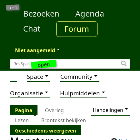
1
n =
Bezoeken
Agenda
Chat
Forum
Niet aangemeld
open
Space
Community
Organisatie
Hulpmiddelen
Handelingen
Pagina
Overleg
Lezen
Brontekst bekijken
Geschiedenis weergeven