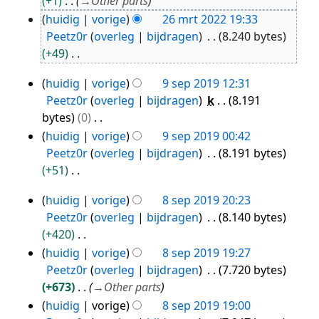
+1
→
Other parts
2022
huidig
vorige
26 mrt 2022 19:33
Peetz0r
overleg
bijdragen
8.240 bytes
+49
G
huidig
vorige
9 sep 2019 12:31
e
9
Peetz0r
overleg
bijdragen
k
8.191
e
sep
bytes
0
n
2019
G
huidig
vorige
9 sep 2019 00:42
b
e
Peetz0r
overleg
bijdragen
8.191 bytes
e
e
+51
w
n
G
e
huidig
vorige
8 sep 2019 20:23
b
e
8
r
Peetz0r
overleg
bijdragen
8.140 bytes
e
e
sep
k
+420
w
n
i
2019
G
huidig
vorige
8 sep 2019 19:27
e
b
n
e
Peetz0r
overleg
bijdragen
7.720 bytes
r
e
g
e
+673
→
Other parts
k
w
s
n
i
huidig
vorige
8 sep 2019 19:00
e
s