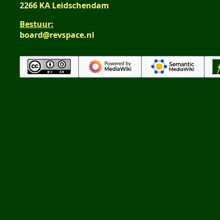
i
2266 KA Leidschendam
n
Bestuur:
g
board@revspace.nl