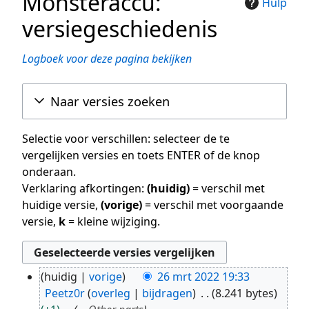
Monsteraccu:
Hulp
versiegeschiedenis
Logboek voor deze pagina bekijken
Naar versies zoeken
Selectie voor verschillen: selecteer de te
vergelijken versies en toets ENTER of de knop
onderaan.
Verklaring afkortingen:
(huidig)
= verschil met
huidige versie,
(vorige)
= verschil met voorgaande
versie,
k
= kleine wijziging.
huidig
vorige
26 mrt 2022 19:33
26
Peetz0r
overleg
bijdragen
8.241 bytes
mrt