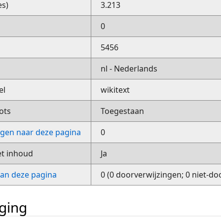
es)
3.213
0
5456
nl - Nederlands
el
wikitext
ots
Toegestaan
ngen naar deze pagina
0
et inhoud
Ja
van deze pagina
0 (0 doorverwijzingen; 0 niet-do
iging