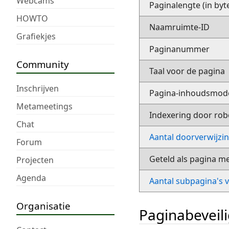
Webcams
Paginalengte (in byt
HOWTO
Naamruimte-ID
Grafiekjes
Paginanummer
Community
Taal voor de pagina
Inschrijven
Pagina-inhoudsmod
Metameetings
Indexering door rob
Chat
Aantal doorverwijzi
Forum
Geteld als pagina m
Projecten
Agenda
Aantal subpagina's 
Organisatie
Paginabeveil