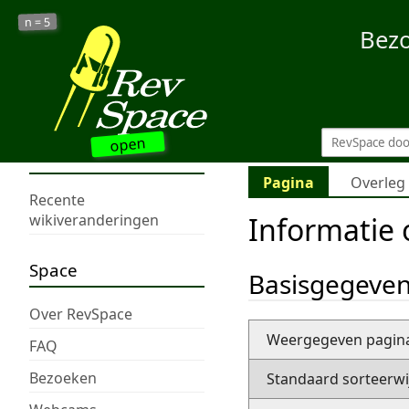
5
n =
Bez
open
Pagina
Overleg
Recente
Informatie
wikiveranderingen
Space
Basisgegeve
Over RevSpace
Weergegeven pagi
FAQ
Bezoeken
Standaard sorteerwi