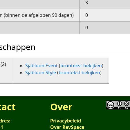
3
 (binnen de afgelopen 90 dagen)
0
0
nschappen
(2)
Sjabloon:Event
(
brontekst bekijken
)
Sjabloon:Style
(
brontekst bekijken
)
tact
Over
dres:
Privacybeleid
 1
Over RevSpace