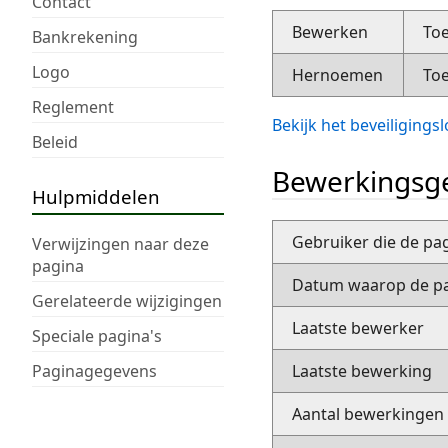
Contact
Bewerken
Toe
Bankrekening
Logo
Hernoemen
Toe
Reglement
Bekijk het beveiliging
Beleid
Bewerkingsge
Hulpmiddelen
Gebruiker die de pa
Verwijzingen naar deze
pagina
Datum waarop de pa
Gerelateerde wijzigingen
Laatste bewerker
Speciale pagina's
Paginagegevens
Laatste bewerking
Aantal bewerkingen