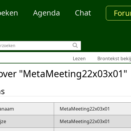
oeken
Agenda
Chat
For
Lezen
Brontekst beki
 over "MetaMeeting22x03x01"
ns
nanaam
MetaMeeting22x03x01
jze
MetaMeeting22x03x01