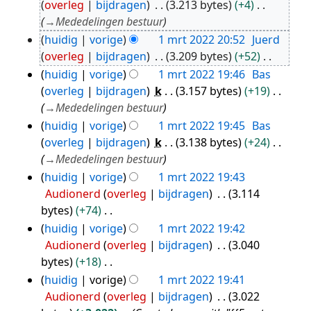
overleg
bijdragen
3.213 bytes
+4
mrt
→
Mededelingen bestuur
2022
huidig
vorige
1 mrt 2022 20:52
Juerd
overleg
bijdragen
3.209 bytes
+52
G
huidig
vorige
1 mrt 2022 19:46
Bas
e
overleg
bijdragen
k
3.157 bytes
+19
e
→
Mededelingen bestuur
n
huidig
vorige
1 mrt 2022 19:45
Bas
b
overleg
bijdragen
k
3.138 bytes
+24
e
→
Mededelingen bestuur
w
huidig
vorige
1 mrt 2022 19:43
e
Audionerd
overleg
bijdragen
3.114
r
bytes
+74
k
G
huidig
vorige
1 mrt 2022 19:42
i
e
Audionerd
overleg
bijdragen
3.040
n
e
bytes
+18
g
n
G
huidig
vorige
1 mrt 2022 19:41
s
b
e
Audionerd
overleg
bijdragen
3.022
s
e