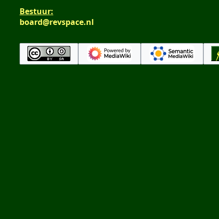
n
t
Bestuur:
g
t
board@revspace.nl
i
n
g