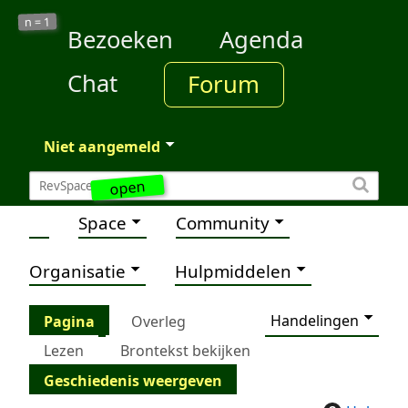
1
n =
Bezoeken
Agenda
Chat
Forum
Niet aangemeld
open
Space
Community
Organisatie
Hulpmiddelen
Handelingen
Pagina
Overleg
Lezen
Brontekst bekijken
Geschiedenis weergeven