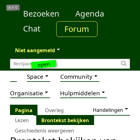
1
n =
Bezoeken
Agenda
Chat
Forum
Niet aangemeld
open
Space
Community
Organisatie
Hulpmiddelen
Handelingen
Pagina
Overleg
Lezen
Brontekst bekijken
Geschiedenis weergeven