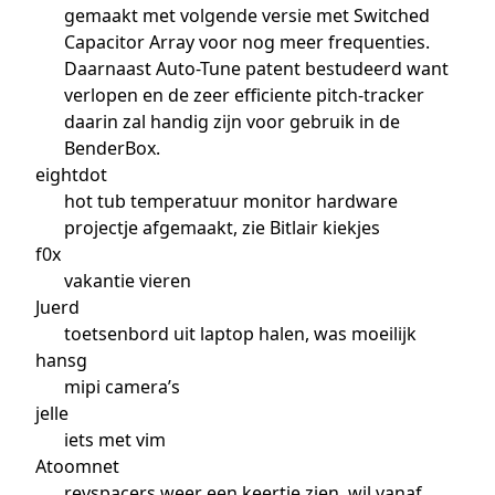
gemaakt met volgende versie met Switched
Capacitor Array voor nog meer frequenties.
Daarnaast Auto-Tune patent bestudeerd want
verlopen en de zeer efficiente pitch-tracker
daarin zal handig zijn voor gebruik in de
BenderBox.
eightdot
hot tub temperatuur monitor hardware
projectje afgemaakt, zie Bitlair kiekjes
f0x
vakantie vieren
Juerd
toetsenbord uit laptop halen, was moeilijk
hansg
mipi camera’s
jelle
iets met vim
Atoomnet
revspacers weer een keertje zien, wil vanaf