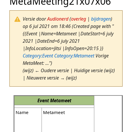
MetaMeeting21x07x06
Versie door
Audionerd
(
overleg
|
bijdragen
)
op 6 jul 2021 om 18:46
(Created page with "
{{Event |Name=Metameet |DateStart=6 july
2021 |DateEnd=6 july 2021
|InfoLocation=Jitsi |InfoOpen=20:15 }}
Category:Event
Category:Metameet
Vorige
MetaMeet: ...")
(wijz) ← Oudere versie | Huidige versie (wijz)
| Nieuwere versie → (wijz)
Event
Metameet
Name
Metameet