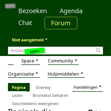
1
n =
Bezoeken
Agenda
Chat
Forum
Niet aangemeld
open
Space
Community
Organisatie
Hulpmiddelen
Handelingen
Pagina
Overleg
Lezen
Brontekst bekijken
Geschiedenis weergeven