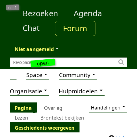
1
n =
Bezoeken
Agenda
Chat
Forum
Niet aangemeld
open
Space
Community
Organisatie
Hulpmiddelen
Handelingen
Pagina
Overleg
Lezen
Brontekst bekijken
Geschiedenis weergeven