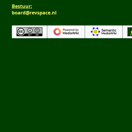
n
t
Bestuur:
g
t
board@revspace.nl
i
n
g