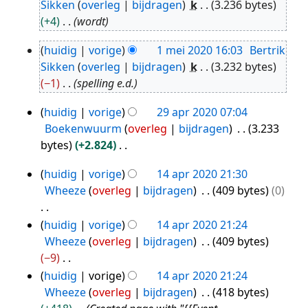
Sikken
overleg
bijdragen
k
3.236 bytes
mei
+4
wordt
2020
huidig
vorige
1 mei 2020 16:03
Bertrik
1
Sikken
overleg
bijdragen
k
3.232 bytes
mei
−1
spelling e.d.
2020
huidig
vorige
29 apr 2020 07:04
29
Boekenwuurm
overleg
bijdragen
3.233
apr
bytes
+2.824
2020
G
huidig
vorige
14 apr 2020 21:30
e
14
Wheeze
overleg
bijdragen
409 bytes
0
e
apr
n
2020
G
huidig
vorige
14 apr 2020 21:24
b
e
Wheeze
overleg
bijdragen
409 bytes
e
e
−9
w
n
G
huidig
vorige
14 apr 2020 21:24
e
b
e
Wheeze
overleg
bijdragen
418 bytes
r
e
e