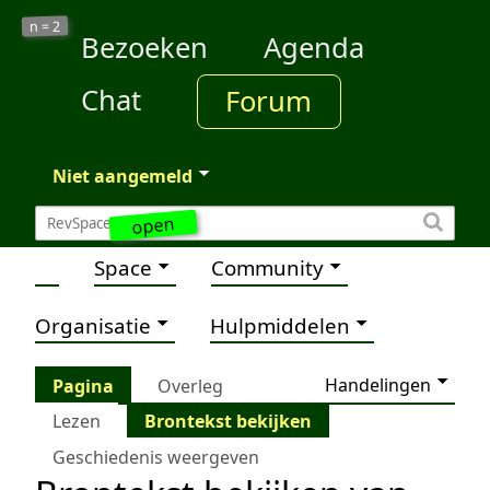
2
n =
Bezoeken
Agenda
Chat
Forum
Niet aangemeld
open
Space
Community
Organisatie
Hulpmiddelen
Handelingen
Pagina
Overleg
Lezen
Brontekst bekijken
Geschiedenis weergeven