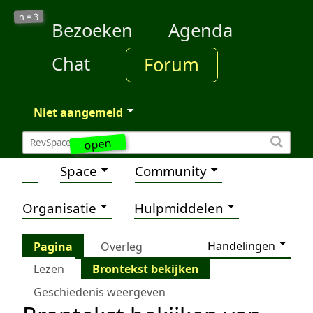
3
n =
Bezoeken
Agenda
Chat
Forum
Niet aangemeld
open
Space
Community
Organisatie
Hulpmiddelen
Handelingen
Pagina
Overleg
Lezen
Brontekst bekijken
Geschiedenis weergeven