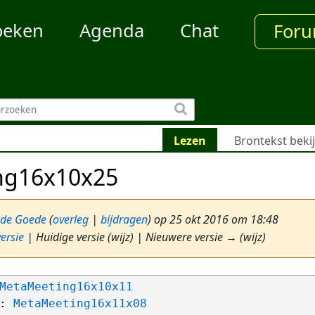
oeken
Agenda
Chat
For
Lezen
Brontekst beki
ng16x10x25
 de Goede
(
overleg
|
bijdragen
)
op 25 okt 2016 om 18:48
ersie
| Huidige versie (wijz) | Nieuwere versie → (wijz)
MetaMeeting16x10x11
: 
MetaMeeting16x11x08