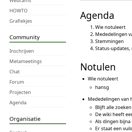
Webcams
HOWTO
Agenda
Grafiekjes
Wie notuleert
Mededelingen v
Community
Stemmingen
Status-updates
Inschrijven
Metameetings
Notulen
Chat
Wie notuleert
Forum
hansg
Projecten
Mededelingen van h
Agenda
Blijft alle zoeke
De wiki heeft ee
Organisatie
Als dingen bijna
Er staat een vui