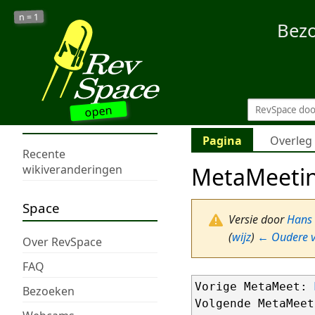
1
n =
Bez
open
Pagina
Overleg
Recente
MetaMeeti
wikiveranderingen
Space
Versie door
Hans
(
wijz
)
← Oudere v
Over RevSpace
FAQ
Vorige MetaMeet: 
Bezoeken
Volgende MetaMeet