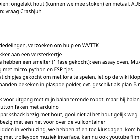
oien: ongelakt hout (kunnen we mee stoken) en metaal. AUB d
n: vraag Crashjuh
dedelingen, verzoeken om hulp en WVTTK
ekker aan een versterkertje
 hebben een smelter (1 fase gekocht): een assay oven, Mux
zig met micro-python en ESP-tjes
at chipjes gekocht om met lora te spelen, let op de wiki klop
anden bekeken in plaspoelpolder, evt. geschikt als plan-B 
r
jk vooruitgang met mijn balancerende robot, maar hij balan
iButton faken met arduino
sparkshack bezig met hout, gooi niet al het hout gelijk weg
bezig met een net voor over de vuilcontainer
t midden in verhuizing, we hebben af en toe klusdagen, kom h
ig met trolleybox muziek interface, kan nu ook youtube fil