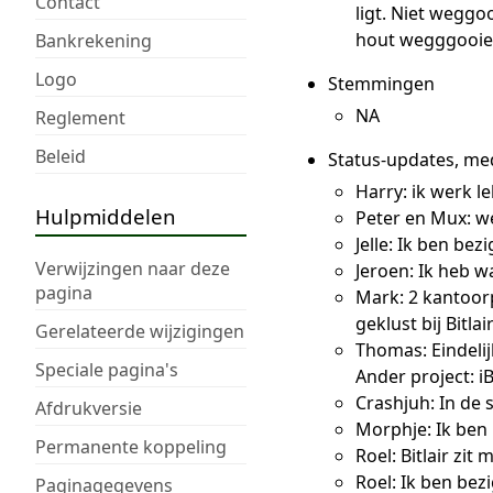
Contact
ligt. Niet weggo
hout wegggooie
Bankrekening
Logo
Stemmingen
NA
Reglement
Beleid
Status-updates, me
Harry: ik werk l
Hulpmiddelen
Peter en Mux: we
Jelle: Ik ben be
Verwijzingen naar deze
Jeroen: Ik heb w
pagina
Mark: 2 kantoorp
geklust bij Bitlai
Gerelateerde wijzigingen
Thomas: Eindeli
Speciale pagina's
Ander project: 
Crashjuh: In de 
Afdrukversie
Morphje: Ik ben 
Permanente koppeling
Roel: Bitlair zi
Roel: Ik ben bez
Paginagegevens