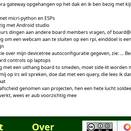
lora gateway opgehangen op het dak en ik ben bezig met kij
met micri-python en ESPs
zig met Android studio
uurs dingen aan andere board members vragen, of board@
zig om een webcam aan te sluiten op een rpi, einddoel is e
jn
ie over mijn devicetree autoconfiguratie gegeven, zie: ...
ard controls op laptops
ig met een uithang board to smeden, moet side-lit worden me
jij mij op irc wil spreken, doe dat met een query, die lees ik
aat
 afscheid genomen van projecten, hen een hete lucht soldeer 
werkt, wees er aub voorzichtig mee
t
Over