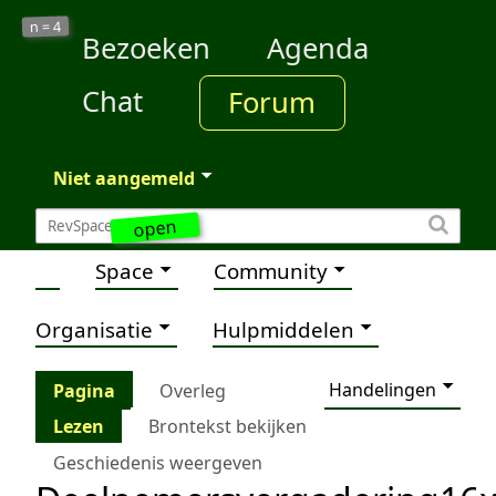
4
n =
Bezoeken
Agenda
Chat
Forum
Niet aangemeld
open
Space
Community
Organisatie
Hulpmiddelen
Handelingen
Pagina
Overleg
Lezen
Brontekst bekijken
Geschiedenis weergeven