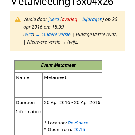
MetaMeeting16x04x26
Versie door
Juerd
(
overleg
|
bijdragen
)
op 26
apr 2016 om 18:39
(
wijz
)
← Oudere versie
| Huidige versie (wijz)
| Nieuwere versie → (wijz)
Event
Metameet
Name
Metameet
Duration
26 Apr 2016 - 26 Apr 2016
Information
* Location:
RevSpace
* Open from:
20:15