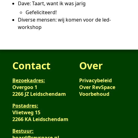
Dave: Taart, want ik was jarig
Gefeliciteerd!
Diverse mensen: wij komen voor de led-
workshop
Contact
Over
Bezoekadres:
Privacybeleid
Overgoo 1
Over RevSpace
2266 JZ Leidschendam
Voorbehoud
Postadres:
Vlietweg 15
2266 KA Leidschendam
Bestuur:
board@revspace.nl