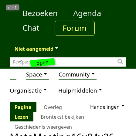
1
n =
Bezoeken
Agenda
Chat
Forum
Niet aangemeld
open
Space
Community
Organisatie
Hulpmiddelen
Handelingen
Pagina
Overleg
Lezen
Brontekst bekijken
Geschiedenis weergeven