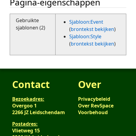
Pagina-eigenschappen
Gebruikte
Sjabloon:Event
sjablonen (2)
(
brontekst bekijken
)
Sjabloon:Style
(
brontekst bekijken
)
Contact
Over
Bezoekadres:
Privacybeleid
Overgoo 1
Over RevSpace
2266 JZ Leidschendam
Voorbehoud
Postadres:
Vlietweg 15