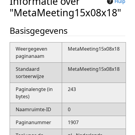
Informatie over
Hulp
"MetaMeeting15x08x18"
Basisgegevens
Weergegeven
MetaMeeting15x08x18
paginanaam
Standaard
MetaMeeting15x08x18
sorteerwijze
Paginalengte (in
243
bytes)
Naamruimte-ID
0
Paginanummer
1907