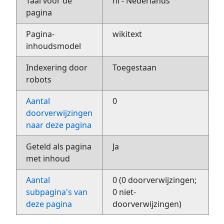
Taal voor de
nl - Nederlands
pagina
Pagina-
wikitext
inhoudsmodel
Indexering door
Toegestaan
robots
Aantal
0
doorverwijzingen
naar deze pagina
Geteld als pagina
Ja
met inhoud
Aantal
0 (0 doorverwijzingen;
subpagina's van
0 niet-
deze pagina
doorverwijzingen)