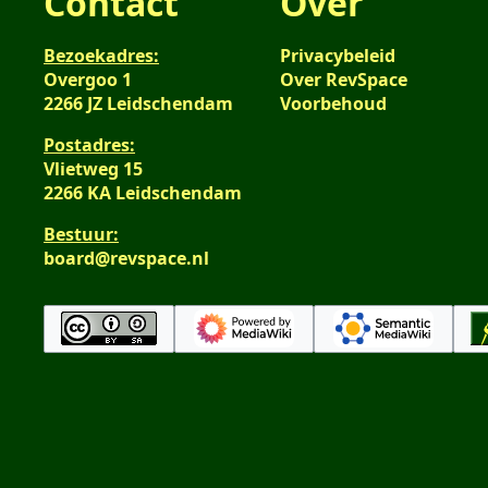
Contact
Over
e
s
n
a
Bezoekadres:
Privacybeleid
v
m
Overgoo 1
Over RevSpace
a
e
2266 JZ Leidschendam
Voorbehoud
t
n
Postadres:
t
v
Vlietweg 15
i
a
2266 KA Leidschendam
n
t
g
t
Bestuur:
i
board@revspace.nl
n
g