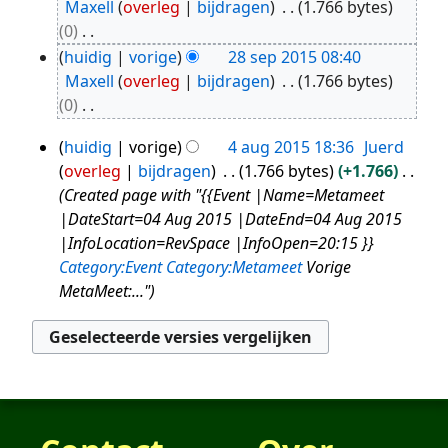
Maxell
overleg
bijdragen
1.766 bytes
sep
0
2015
G
huidig
vorige
28 sep 2015 08:40
e
Maxell
overleg
bijdragen
1.766 bytes
e
0
n
G
huidig
vorige
4 aug 2015 18:36
Juerd
b
e
4
overleg
bijdragen
1.766 bytes
+1.766
e
e
aug
Created page with "{{Event |Name=Metameet
w
n
2015
|DateStart=04 Aug 2015 |DateEnd=04 Aug 2015
e
b
|InfoLocation=RevSpace |InfoOpen=20:15 }}
r
e
Category:Event
Category:Metameet
Vorige
k
w
MetaMeet:..."
i
e
n
r
g
k
s
i
s
n
a
g
m
s