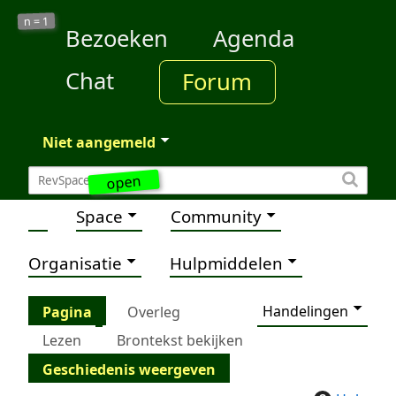
1
n =
Bezoeken
Agenda
Chat
Forum
Niet aangemeld
open
Space
Community
Organisatie
Hulpmiddelen
Handelingen
Pagina
Overleg
Lezen
Brontekst bekijken
Geschiedenis weergeven