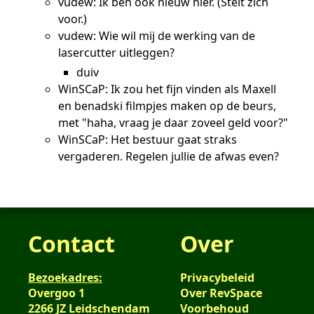
vudew: Ik ben ook nieuw hier. (Stelt zich
voor.)
vudew: Wie wil mij de werking van de
lasercutter uitleggen?
duiv
WinSCaP: Ik zou het fijn vinden als Maxell
en benadski filmpjes maken op de beurs,
met "haha, vraag je daar zoveel geld voor?"
WinSCaP: Het bestuur gaat straks
vergaderen. Regelen jullie de afwas even?
Contact
Over
Bezoekadres:
Privacybeleid
Overgoo 1
Over RevSpace
2266 JZ Leidschendam
Voorbehoud