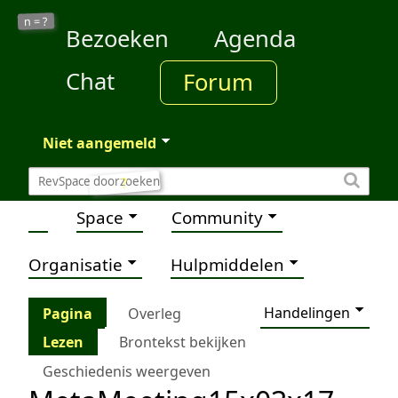
?
n =
Bezoeken
Agenda
Chat
Forum
Niet aangemeld
?
Space
Community
Organisatie
Hulpmiddelen
Handelingen
Pagina
Overleg
Lezen
Brontekst bekijken
Geschiedenis weergeven