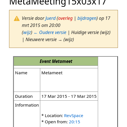
MetaMeeting15x03x17
Versie door
Juerd
(
overleg
|
bijdragen
)
op 17
mrt 2015 om 20:00
(
wijz
)
← Oudere versie
| Huidige versie (wijz)
| Nieuwere versie → (wijz)
Event
Metameet
Name
Metameet
Duration
17 Mar 2015 - 17 Mar 2015
Information
* Location:
RevSpace
* Open from:
20:15