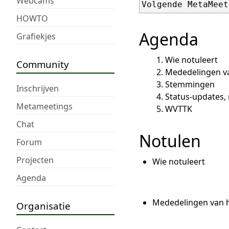
Webcams
Volgende MetaMeet
HOWTO
Agenda
Grafiekjes
Wie notuleert
Community
Mededelingen v
Stemmingen
Inschrijven
Status-updates,
Metameetings
WVTTK
Chat
Notulen
Forum
Projecten
Wie notuleert
Agenda
Mededelingen van h
Organisatie