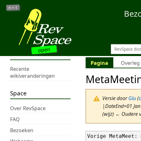
1
n =
Bez
open
Pagina
Overleg
Recente
MetaMeeti
wikiveranderingen
Space
Versie door
Glu
(
|DateEnd=01 Jan
Over RevSpace
(wijz) ← Oudere v
FAQ
Bezoeken
Vorige MetaMeet: 