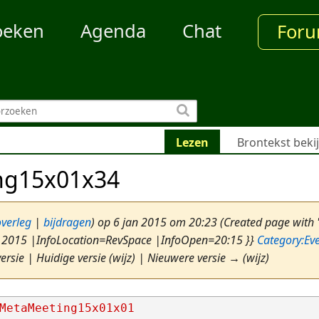
oeken
Agenda
Chat
For
Lezen
Brontekst beki
ng15x01x34
overleg
|
bijdragen
)
op 6 jan 2015 om 20:23
(Created page with
 2015 |InfoLocation=RevSpace |InfoOpen=20:15 }}
Category:Ev
ersie | Huidige versie (wijz) | Nieuwere versie → (wijz)
MetaMeeting15x01x01