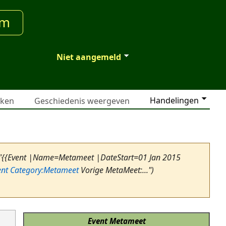
um
Niet aangemeld
Handelingen
jken
Geschiedenis weergeven
 "{{Event |Name=Metameet |DateStart=01 Jan 2015
ent
Category:Metameet
Vorige MetaMeet:...")
Event
Metameet