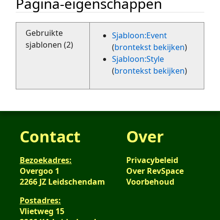
Pagina-eigenschappen
Gebruikte
Sjabloon:Event
sjablonen (2)
(
brontekst bekijken
)
Sjabloon:Style
(
brontekst bekijken
)
Contact
Over
Bezoekadres:
Privacybeleid
Overgoo 1
Over RevSpace
2266 JZ Leidschendam
Voorbehoud
Postadres:
Vlietweg 15