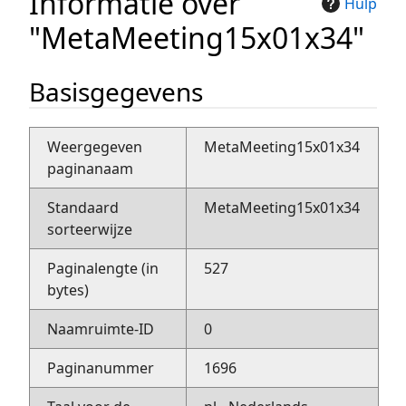
Informatie over
Hulp
"MetaMeeting15x01x34"
Basisgegevens
Weergegeven
MetaMeeting15x01x34
paginanaam
Standaard
MetaMeeting15x01x34
sorteerwijze
Paginalengte (in
527
bytes)
Naamruimte-ID
0
Paginanummer
1696