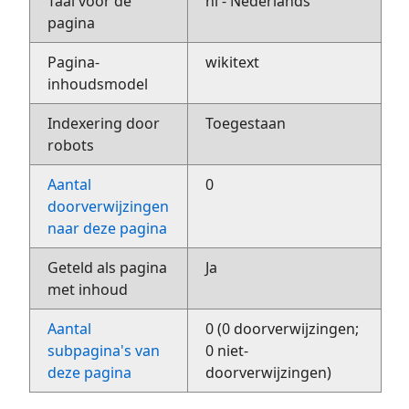
Taal voor de
nl - Nederlands
pagina
Pagina-
wikitext
inhoudsmodel
Indexering door
Toegestaan
robots
Aantal
0
doorverwijzingen
naar deze pagina
Geteld als pagina
Ja
met inhoud
Aantal
0 (0 doorverwijzingen;
subpagina's van
0 niet-
deze pagina
doorverwijzingen)