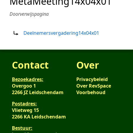
MetaMeeting14x04x01
Doorverwijspagina
Doorverwijzing naar:
Deelnemersvergadering14x04x01
Contact
Over
Bezoekadres:
Privacybeleid
Overgoo 1
Over RevSpace
2266 JZ Leidschendam
Voorbehoud
Postadres:
Vlietweg 15
2266 KA Leidschendam
Bestuur: