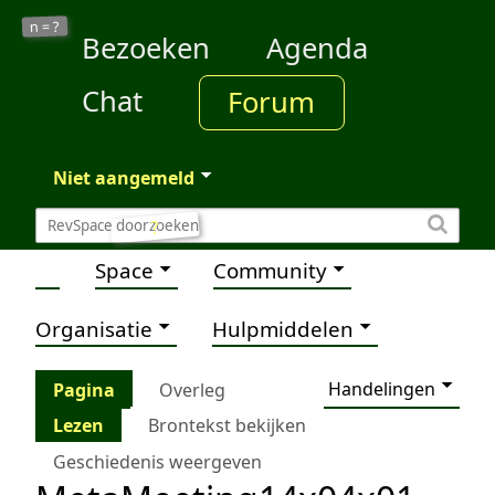
?
n =
Bezoeken
Agenda
Chat
Forum
Niet aangemeld
?
Space
Community
Organisatie
Hulpmiddelen
Handelingen
Pagina
Overleg
Lezen
Brontekst bekijken
Geschiedenis weergeven