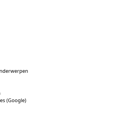
 onderwerpen
n
es (Google)