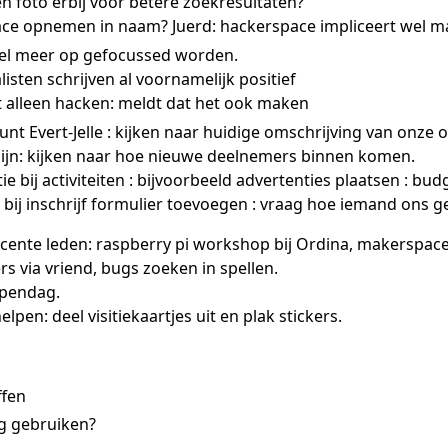
n foto erbij voor betere zoekresultaten?
ce opnemen in naam? Juerd: hackerspace impliceert wel m
el meer op gefocussed worden.
listen schrijven al voornamelijk positief
et alleen hacken: meldt dat het ook maken
unt Evert-Jelle : kijken naar huidige omschrijving van onze 
zijn: kijken naar hoe nieuwe deelnemers binnen komen.
 bij activiteiten : bijvoorbeeld advertenties plaatsen : bud
: bij inschrijf formulier toevoegen : vraag hoe iemand ons 
ecente leden: raspberry pi workshop bij Ordina, makerspac
s via vriend, bugs zoeken in spellen.
opendag.
lpen: deel visitiekaartjes uit en plak stickers.
ffen
ng gebruiken?