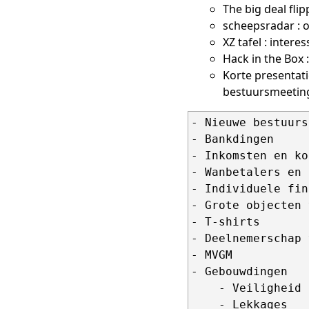
The big deal fl
scheepsradar : 
XZ tafel : intere
Hack in the Box 
Korte presentati
bestuursmeeting
- Nieuwe bestuurs
- Bankdingen

- Inkomsten en ko
- Wanbetalers en 
- Individuele fin
- Grote objecten 
- T-shirts

- Deelnemerschap 
- MVGM

- Gebouwdingen

    - Veiligheid

    - Lekkages
