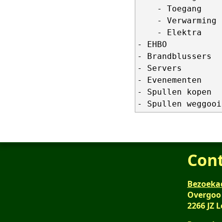
    - Toegang

    - Verwarming

    - Elektra

- EHBO

- Brandblussers

- Servers

- Evenementen

- Spullen kopen

Con
Bezoeka
Overgoo
2266 JZ 