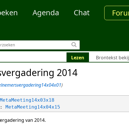
oeken
Agenda
Chat
For
Lezen
Brontekst beki
vergadering 2014
elnemersvergadering14x04x01
)
MetaMeeting14x03x18
: 
MetaMeeting14x04x15
ergadering van 2014.