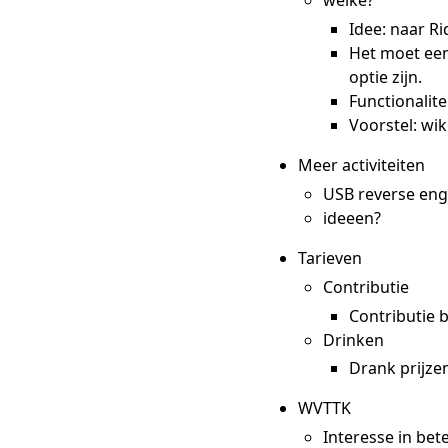
welke?
Idee: naar Ri
Het moet een
optie zijn.
Functionalite
Voorstel: wi
Meer activiteiten
USB reverse eng
ideeen?
Tarieven
Contributie
Contributie b
Drinken
Drank prijze
WVTTK
Interesse in bet