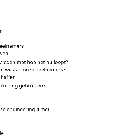
en
deelnemers
rven
evreden met hoe het nu loopt?
n we aan onze deelnemers?
chaffen
o'n ding gebruiken?
n
se engineering 4 mei
ie