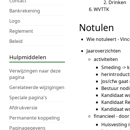
Contact
Drinken
WVTTK
Bankrekening
Logo
Notulen
Reglement
Wie notuleert - Vin
Beleid
Jaaroverzichten
Hulpmiddelen
activiteiten
Smeding -> k
Verwijzingen naar deze
herintroduct
pagina
Jos/cfw gaa
Gerelateerde wijzigingen
Bestuur nodi
Kandidaat w
Speciale pagina's
Kandidaat Rem
Afdrukversie
Kandidaat wo
financieel - do
Permanente koppeling
Huisvesting 
Paginagegevens