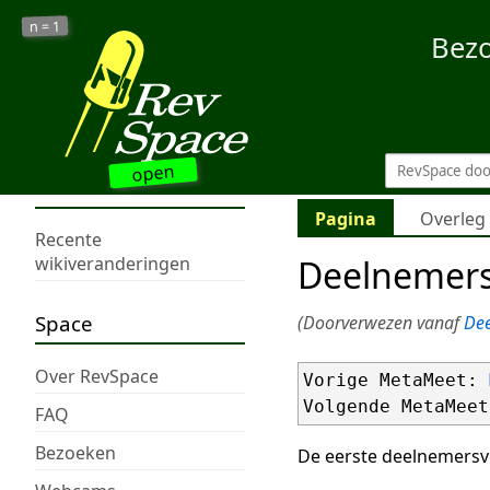
1
n =
Bez
open
Pagina
Overleg
Recente
Deelnemers
wikiveranderingen
Space
(Doorverwezen vanaf
De
Over RevSpace
Vorige MetaMeet: 
Volgende MetaMeet
FAQ
Bezoeken
De eerste deelnemersv