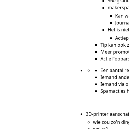
360 grade
makerspa
Kan w
Journa
Het is ni
Actiep
Tip kan ook 
Meer promotie
Actie Foobar
Een aantal r
Iemand ander
Iemand via 
Spamacties he
3D-printer aanscha
wie zou zo'n di