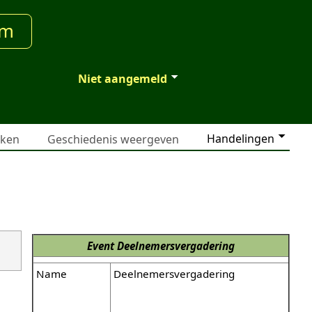
um
Niet aangemeld
Handelingen
jken
Geschiedenis weergeven
Event
Deelnemersvergadering
Name
Deelnemersvergadering