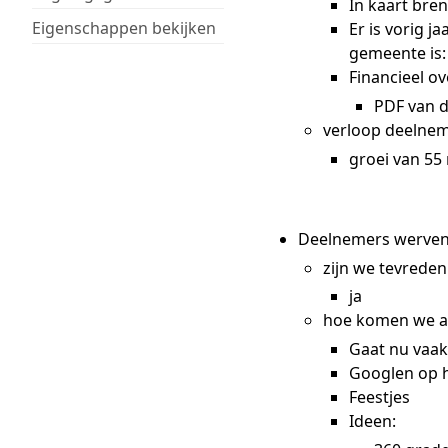
In kaart bre
Eigenschappen bekijken
Er is vorig j
gemeente is: 
Financieel ov
PDF van d
verloop deelne
groei van 55 
Deelnemers werve
zijn we tevreden
ja
hoe komen we a
Gaat nu vaak 
Googlen op 
Feestjes
Ideen: