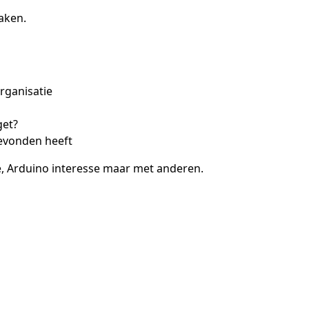
aken.
organisatie
get?
gevonden heeft
e, Arduino interesse maar met anderen.