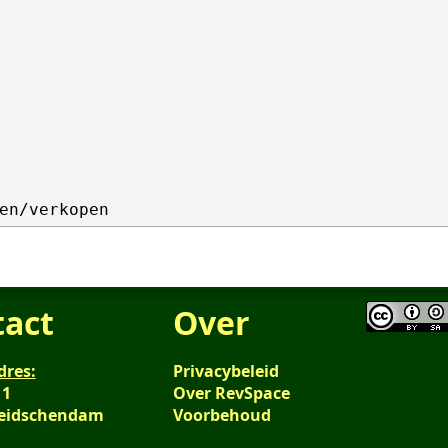
tact
Over
dres:
Privacybeleid
 1
Over RevSpace
Leidschendam
Voorbehoud