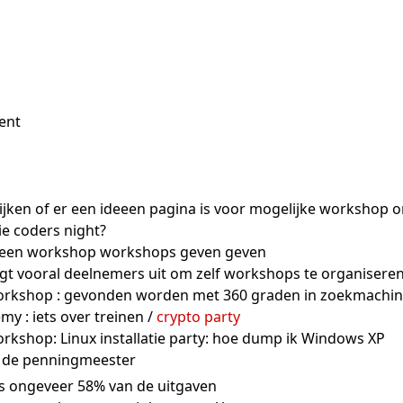
cent
ijken of er een ideeen pagina is voor mogelijke workshop
ie coders night?
t een workshop workshops geven geven
gt vooral deelnemers uit om zelf workshops te organisere
orkshop : gevonden worden met 360 graden in zoekmachin
y : iets over treinen /
crypto party
rkshop: Linux installatie party: hoe dump ik Windows XP
or de penningmeester
is ongeveer 58% van de uitgaven