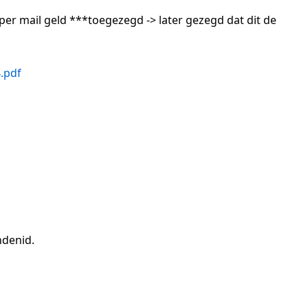
per mail geld ***toegezegd -> later gezegd dat dit de
.pdf
ndenid.