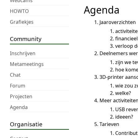
Webcams
Agenda
HOWTO
Grafiekjes
Jaaroverzichten
activiteit
Community
financieel
verloop 
Inschrijven
Deelnemers we
zijn we t
Metameetings
hoe kome
Chat
3D-printer aans
Forum
wie zou z
welke?
Projecten
Meer activiteite
Agenda
USB rever
ideeen?
Organisatie
Tarieven
Contribut