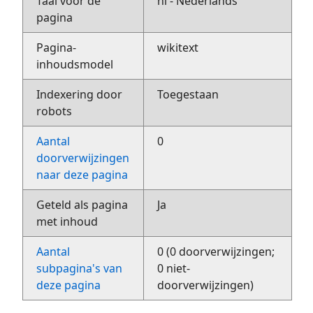
Taal voor de
nl - Nederlands
pagina
Pagina-
wikitext
inhoudsmodel
Indexering door
Toegestaan
robots
Aantal
0
doorverwijzingen
naar deze pagina
Geteld als pagina
Ja
met inhoud
Aantal
0 (0 doorverwijzingen;
subpagina's van
0 niet-
deze pagina
doorverwijzingen)