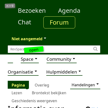
9
n =
Bezoeken
Agenda
Chat
Forum
Niet aangemeld
open
Space
Community
Organisatie
Hulpmiddelen
Handelingen
Pagina
Overleg
Lezen
Brontekst bekijken
Geschiedenis weergeven