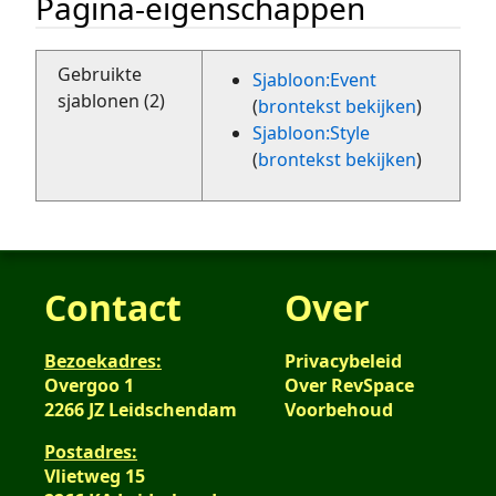
Pagina-eigenschappen
Gebruikte
Sjabloon:Event
sjablonen (2)
(
brontekst bekijken
)
Sjabloon:Style
(
brontekst bekijken
)
Contact
Over
Bezoekadres:
Privacybeleid
Overgoo 1
Over RevSpace
2266 JZ Leidschendam
Voorbehoud
Postadres:
Vlietweg 15