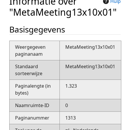
Informatie over
Hulp
"MetaMeeting13x10x01"
Basisgegevens
Weergegeven
MetaMeeting13x10x01
paginanaam
Standaard
MetaMeeting13x10x01
sorteerwijze
Paginalengte (in
1.323
bytes)
Naamruimte-ID
0
Paginanummer
1313