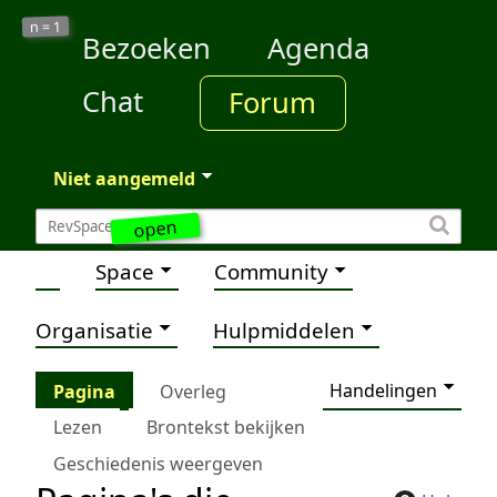
1
n =
Bezoeken
Agenda
Chat
Forum
Niet aangemeld
open
Space
Community
Organisatie
Hulpmiddelen
Handelingen
Pagina
Overleg
Lezen
Brontekst bekijken
Geschiedenis weergeven