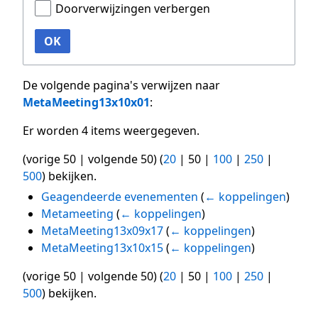
Doorverwijzingen verbergen
OK
De volgende pagina's verwijzen naar
MetaMeeting13x10x01
:
Er worden 4 items weergegeven.
(
vorige 50
|
volgende 50
) (
20
|
50
|
100
|
250
|
500
) bekijken.
Geagendeerde evenementen
(
← koppelingen
)
Metameeting
(
← koppelingen
)
MetaMeeting13x09x17
(
← koppelingen
)
MetaMeeting13x10x15
(
← koppelingen
)
(
vorige 50
|
volgende 50
) (
20
|
50
|
100
|
250
|
500
) bekijken.