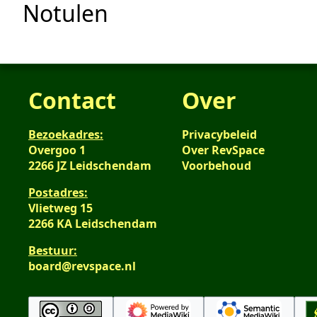
Notulen
Contact
Over
Bezoekadres:
Privacybeleid
Overgoo 1
Over RevSpace
2266 JZ Leidschendam
Voorbehoud
Postadres:
Vlietweg 15
2266 KA Leidschendam
Bestuur:
board@revspace.nl