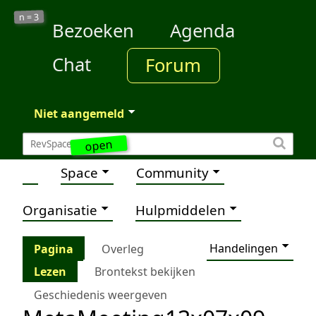
3
n =
Bezoeken
Agenda
Chat
Forum
Niet aangemeld
open
Space
Community
Organisatie
Hulpmiddelen
Handelingen
Pagina
Overleg
Lezen
Brontekst bekijken
Geschiedenis weergeven