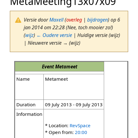
MetaMeeting13x07x09
Versie door
Maxell
(
overleg
|
bijdragen
)
op 6
jan 2014 om 22:28
(Nee, toch mooier zo!)
(
wijz
)
← Oudere versie
| Huidige versie (wijz)
| Nieuwere versie → (wijz)
Event
Metameet
Name
Metameet
Duration
09 July 2013 - 09 July 2013
Information
* Location:
RevSpace
* Open from:
20:00