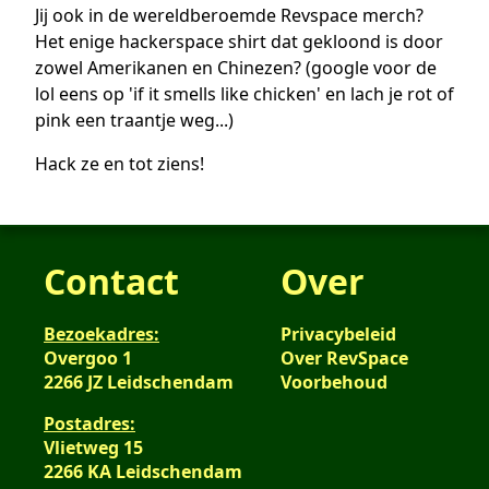
Jij ook in de wereldberoemde Revspace merch?
Het enige hackerspace shirt dat gekloond is door
zowel Amerikanen en Chinezen? (google voor de
lol eens op 'if it smells like chicken' en lach je rot of
pink een traantje weg...)
Hack ze en tot ziens!
Contact
Over
Bezoekadres:
Privacybeleid
Overgoo 1
Over RevSpace
2266 JZ Leidschendam
Voorbehoud
Postadres:
Vlietweg 15
2266 KA Leidschendam