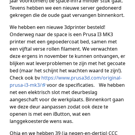
jaar voorkomen) de space-infra minder stuk gaat.
Tevens hebben we een nieuwe server gedoneerd
gekregen die de oude gaat vervangen binnenkort.
We hebben een nieuwe 3dprinter besteld!
Onderweg naar de space is een Prusa I3 MK3
printer met een gepoedercoat bed, samen met
een vijftal verse rollen filament. We verwachten
deze ergens in november te kunnen ontvangen, er
blijken wat leverproblemen te zijn met het gecoate
bed (maar het schijnt het wachten waard te zijn!).
Check ook bv
https://www.prusa3d.com/original-
prusa-i3-mk3/
voor de specificaties. We hebben
net een elektrisch slot met deurbeslag
aangeschaft voor de werkplaats. Binnenkort gaan
we deze deur aanpassen zodat ook deze te
openen is met een iButton, wat een
langgekoesterde wens was.
Ohja en we hebben 39 (ja negen-en-dertig) CCC