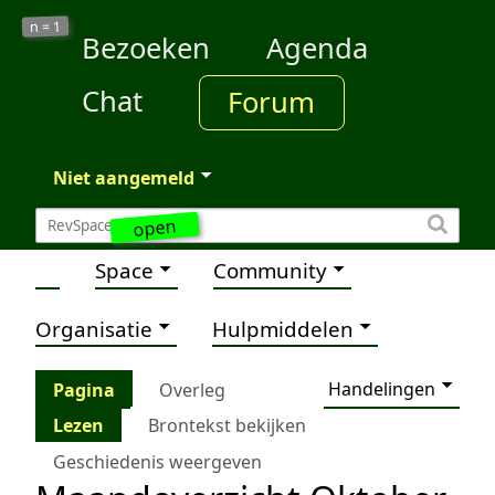
1
n =
Bezoeken
Agenda
Chat
Forum
Niet aangemeld
open
Space
Community
Organisatie
Hulpmiddelen
Handelingen
Pagina
Overleg
Lezen
Brontekst bekijken
Geschiedenis weergeven