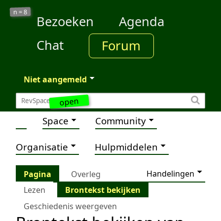
8
n =
Bezoeken
Agenda
Chat
Forum
Niet aangemeld
open
Space
Community
Organisatie
Hulpmiddelen
Handelingen
Pagina
Overleg
Lezen
Brontekst bekijken
Geschiedenis weergeven