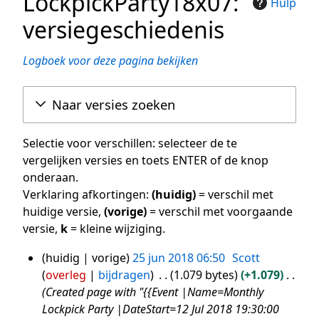
LockpickParty18x07:
Hulp
versiegeschiedenis
Logboek voor deze pagina bekijken
Naar versies zoeken
Selectie voor verschillen: selecteer de te
vergelijken versies en toets ENTER of de knop
onderaan.
Verklaring afkortingen:
(huidig)
= verschil met
huidige versie,
(vorige)
= verschil met voorgaande
versie,
k
= kleine wijziging.
huidig
vorige
25 jun 2018 06:50
Scott
25
overleg
bijdragen
1.079 bytes
+1.079
jun
Created page with "{{Event |Name=Monthly
2018
Lockpick Party |DateStart=12 Jul 2018 19:30:00