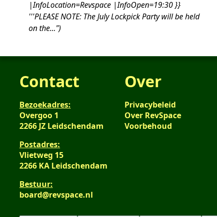
|InfoLocation=Revspace |InfoOpen=19:30 }}
'''PLEASE NOTE: The July Lockpick Party will be held
on the..."
Contact
Over
Bezoekadres:
Privacybeleid
Overgoo 1
Over RevSpace
2266 JZ Leidschendam
Voorbehoud
Postadres:
Vlietweg 15
2266 KA Leidschendam
Bestuur:
board@revspace.nl