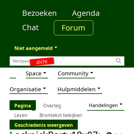
Bezoeken
Agenda
Chat
Forum
Niet aangemeld
dicht
Space
Community
Organisatie
Hulpmiddelen
Handelingen
Pagina
Overleg
Lezen
Brontekst bekijken
Geschiedenis weergeven