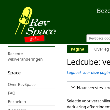
Bez
dicht
Pagina
Overleg
Recente
Ledcube: ve
wikiveranderingen
Space
Logboek voor deze pagin
Over RevSpace
Naar versies z
FAQ
Selectie voor verschill
Bezoeken
Verklaring afkortingen