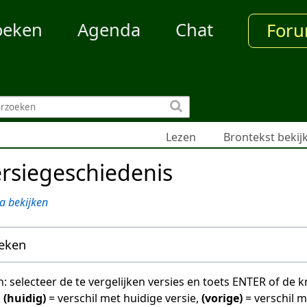
oeken
Agenda
Chat
For
Lezen
Brontekst bekij
rsiegeschiedenis
a bekijken
oeken
en: selecteer de te vergelijken versies en toets ENTER of de
:
(huidig)
= verschil met huidige versie,
(vorige)
= verschil 