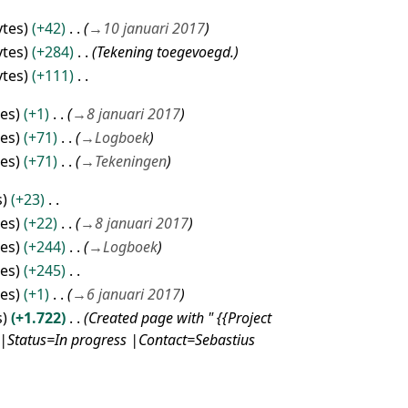
ytes
+42
→
10 januari 2017
ytes
+284
Tekening toegevoegd.
ytes
+111
tes
+1
→
8 januari 2017
tes
+71
→
Logboek
tes
+71
→
Tekeningen
s
+23
tes
+22
→
8 januari 2017
tes
+244
→
Logboek
tes
+245
tes
+1
→
6 januari 2017
s
+1.722
Created page with " {{Project
|Status=In progress |Contact=Sebastius