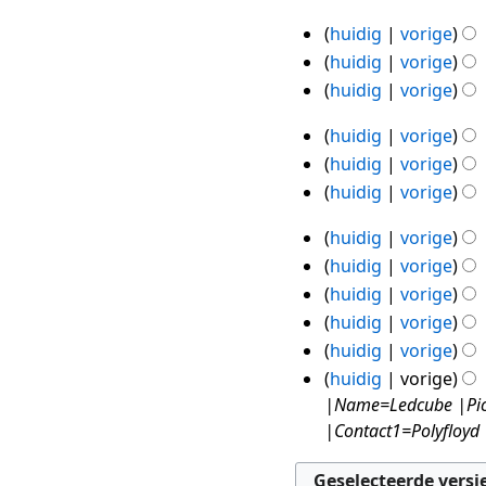
m
G
a
2018
e
huidig
vorige
e
10
t
n
huidig
vorige
e
jan
t
v
huidig
vorige
n
2018
i
a
G
b
n
t
huidig
vorige
e
8
e
g
t
huidig
vorige
e
w
jan
i
huidig
vorige
n
e
2018
n
b
r
g
huidig
vorige
7
e
k
G
huidig
vorige
w
jan
i
e
huidig
vorige
e
n
2018
e
huidig
vorige
r
g
n
G
k
huidig
vorige
s
b
e
i
s
huidig
vorige
e
e
n
a
|Name=Ledcube |Pictu
w
n
g
m
|Contact1=Polyfloyd 
e
b
s
e
r
e
s
n