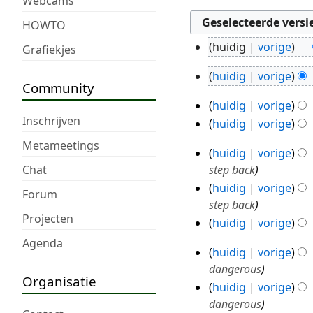
Webcams
HOWTO
huidig
vorige
Grafiekjes
16
G
apr
huidig
vorige
e
19
Community
2024
G
e
feb
huidig
vorige
e
13
n
2018
Inschrijven
huidig
vorige
e
feb
b
G
n
Metameetings
2018
e
huidig
vorige
e
4
b
w
Chat
step back
e
feb
e
e
huidig
vorige
n
w
2018
Forum
r
step back
b
e
k
Projecten
huidig
vorige
e
r
i
G
w
Agenda
k
n
huidig
vorige
e
30
e
i
g
dangerous
e
r
jan
n
Organisatie
s
huidig
vorige
n
k
2018
g
s
dangerous
b
i
s