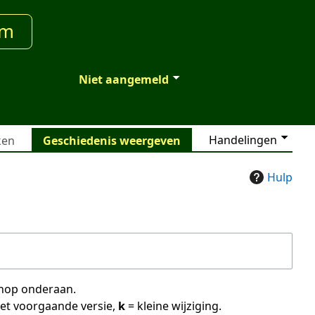
um
Niet aangemeld
Handelingen
ken
Geschiedenis weergeven
Hulp
 knop onderaan.
met voorgaande versie,
k
= kleine wijziging.