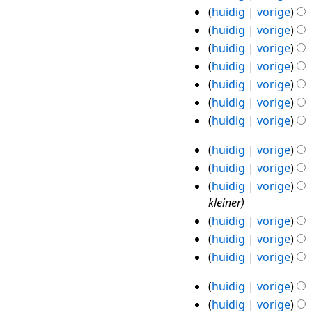
2018
e
a
huidig
vorige
n
e
m
huidig
vorige
g
n
e
G
huidig
vorige
b
n
e
huidig
vorige
e
v
e
huidig
vorige
w
a
n
huidig
vorige
e
t
b
huidig
vorige
r
t
e
k
i
w
huidig
vorige
13
i
n
e
huidig
vorige
jan
n
g
r
huidig
vorige
2018
g
k
kleiner
s
i
huidig
vorige
s
n
huidig
vorige
a
g
huidig
vorige
m
s
e
s
huidig
vorige
12
n
a
huidig
vorige
jan
v