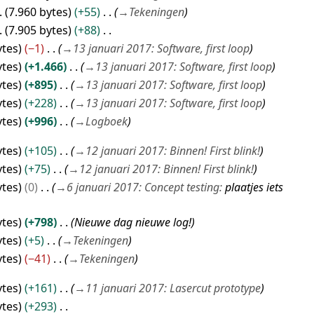
7.960 bytes
+55
→
Tekeningen
7.905 bytes
+88
ytes
−1
→
13 januari 2017: Software, first loop
ytes
+1.466
→
13 januari 2017: Software, first loop
ytes
+895
→
13 januari 2017: Software, first loop
ytes
+228
→
13 januari 2017: Software, first loop
ytes
+996
→
Logboek
ytes
+105
→
12 januari 2017: Binnen! First blink!
ytes
+75
→
12 januari 2017: Binnen! First blink!
ytes
0
→
6 januari 2017: Concept testing
:
plaatjes iets
ytes
+798
Nieuwe dag nieuwe log!
ytes
+5
→
Tekeningen
ytes
−41
→
Tekeningen
ytes
+161
→
11 januari 2017: Lasercut prototype
ytes
+293