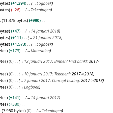
bytes
+1.394
→
Logboek
bytes
−26
→
Tekeningen
11.375 bytes
+990
bytes
+47
→
14 januari 2018
bytes
+111
→
21 januari 2018
bytes
+1.573
→
Logboek
ytes
+173
→
Materialen
ytes
0
→
12 januari 2017: Binnen! First blink!
:
2017-
ytes
0
→
10 januari 2017: Tekenen!
:
2017->2018
ytes
0
→
7 januari 2017: Concept testing
:
2017->2018
ytes
0
→
Logboek
ytes
+141
→
14 januari 2017
ytes
+380
7.960 bytes
0
→
Tekeningen