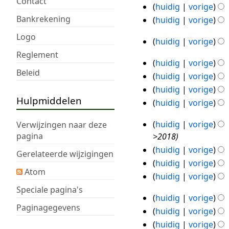
Contact
a
huidig
vorige
e
n
s
m
Bankrekening
w
huidig
vorige
g
a
e
e
s
m
Logo
n
huidig
vorige
r
27
s
e
v
G
Reglement
k
a
jan
n
a
huidig
vorige
e
21
i
m
2018
v
Beleid
t
huidig
vorige
e
jan
n
e
a
t
huidig
vorige
n
2018
g
n
t
i
Hulpmiddelen
b
huidig
vorige
s
v
t
n
e
s
a
i
g
huidig
vorige
Verwijzingen naar deze
w
17
a
t
n
pagina
>2018
e
jan
m
t
g
huidig
vorige
r
Gerelateerde wijzigingen
2018
e
i
huidig
vorige
k
n
n
Atom
i
huidig
vorige
v
g
n
Speciale pagina's
a
huidig
vorige
g
14
t
Paginagegevens
huidig
vorige
s
jan
t
G
huidig
vorige
s
i