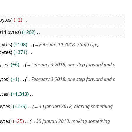
bytes
−2
014 bytes
+262
bytes
+108
→
Februari 10 2018, Stand Up!
bytes
+371
ytes
+6
→
February 3 2018, one step forward and a
ytes
+1
→
February 3 2018, one step forward and a
ytes
+1.313
bytes
+235
→
30 januari 2018, making something
bytes
−25
→
30 januari 2018, making something